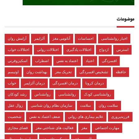
موضوعات
اخبار روانشناسی
احساسات
آناتومی مغز
آلزایمر
آرامش روان
استرس
ازدواج
اختلالات یادگیری
اختلالات روانی
اختلالات خواب
افسردگی
اعتیاد
اعتماد به نفس
اضطراب
اسکیزوفرنی
حافظه
تشخیص افسردگی
تحریک مغز
بهداشت روان
اوتیسم
درمان کرونا
درمان افسردگی
درمان آلزایمر
خواب
روانشناسی کودک
روانشناسی
روانشناس
رشد کودکان
سلامت روان
سلامت
سازمان نظام روان شناسی
زوال عقل
فرزندپروری
علایم بیماری های روانی
ضعف اعتماد به نفس
شخصیت
مهارت اجتماعی
مغز
فعالیت های شناختی مغز
فضای مجازی