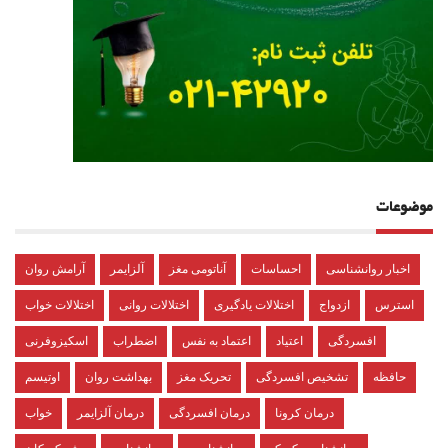
موضوعات
اخبار روانشناسی
احساسات
آناتومی مغز
آلزایمر
آرامش روان
استرس
ازدواج
اختلالات یادگیری
اختلالات روانی
اختلالات خواب
افسردگی
اعتیاد
اعتماد به نفس
اضطراب
اسکیزوفرنی
حافظه
تشخیص افسردگی
تحریک مغز
بهداشت روان
اوتیسم
درمان کرونا
درمان افسردگی
درمان آلزایمر
خواب