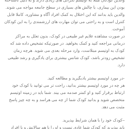
والدین
کودک
ان مبتلا به اوتیسم نگرانی های زیادی دارند و به دلیل ناشناخته
بودن این بیماری، با چالش های بسیاری در سطح جامعه مواجه می شوند.
والدین باید بدانند که این اختلال به کمک افراد آگاه و مشاوره، کاملا قابل
کنترل است و به راحتی می توان مهارت های ارزشمندی را به این
کودک
ان
آموخت.
در صورت مشاهده علایم غیر طبیعی در
کودک
، بدون تعلل به مراکز
درمانی مراجعه کنید و کمک بخواهید. در صورتیکه تشخیص داده شد که
کودک
به اوتیسم مبتلاست، وارد مرحله بعدی می شوید. هرچه زمان
تشخیص زودتر باشد،
کودک
شانس بیشتری برای یادگیری و رشد طبیعی
دارد.
-در مورد اوتیسم بیشتر یادبگیرید و مطالعه کنید.
هر چه در مورد اوتیسم بیشتر بدانید، راحت تر می توانید با
کودک
خود
ارتباط برقرار کنید و او کمتر صدمه می بیند. شما باید در زمینه اوتیسم
متخصص شوید و بدانید
کودک
شما از چه می هراسد و به چه چیز پاسخ
مثبت می دهد.
–
کودک
خود را با همان شرایط بپذیرید.
باید بپذیرید که
کودک
شما عادی نیست و او را با هم سالانش و با افراد