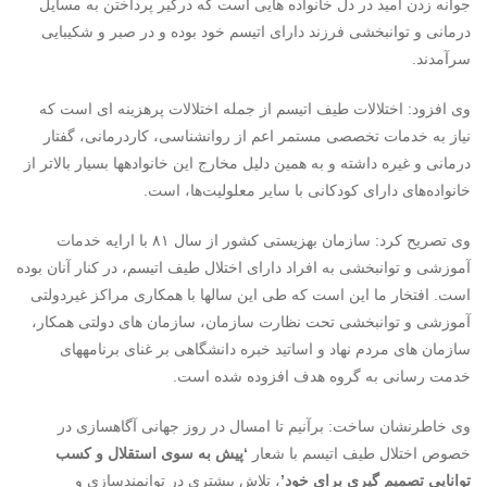
جوانه زدن امید در دل خانواده هایی است که درگیر پرداختن به مسایل
درمانی و توانبخشی فرزند دارای اتیسم خود بوده و در صبر و شکیبایی
سرآمدند.
وی افزود: اختلالات طیف اتیسم از جمله اختلالات پرهزینه ای است که
نیاز به خدمات تخصصی مستمر اعم از روانشناسی، کاردرمانی، گفتار
درمانی و غیره داشته و به همین دلیل مخارج این خانواده‏ها بسیار بالاتر از
خانواده‌های دارای کودکانی با سایر معلولیت‌ها، است.
وی تصریح کرد: سازمان بهزیستی کشور از سال ۸۱ با ارایه خدمات
آموزشی و توانبخشی به افراد دارای اختلال طیف اتیسم، در کنار آنان بوده
است. افتخار ما این است که طی این سالها با همکاری مراکز غیردولتی
آموزشی و توانبخشی تحت نظارت سازمان، سازمان های دولتی همکار،
سازمان های مردم نهاد و اساتید خبره دانشگاهی بر غنای برنامه‏های
خدمت رسانی به گروه هدف افزوده شده است.
وی خاطرنشان ساخت: برآنیم تا امسال در روز جهانی آگاهسازی در
خصوص اختلال طیف اتیسم با شعار
‘پیش به سوی استقلال و کسب
توانایی تصمیم گیری برای خود’
، تلاش بیشتری در توانمندسازی و