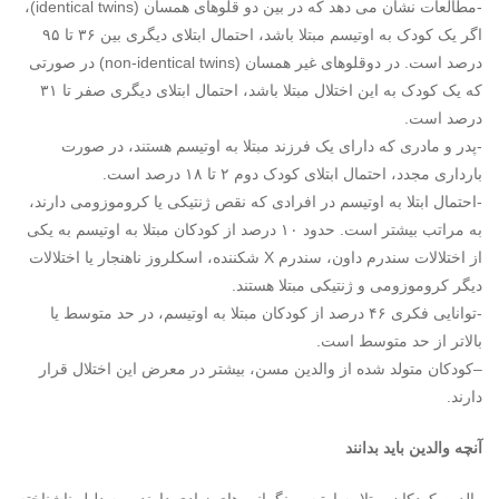
-مطالعات نشان می دهد که در بین دو قلوهای همسان (identical twins)،
اگر یک
کودک
به اوتیسم مبتلا باشد، احتمال ابتلای دیگری بین ۳۶ تا ۹۵
درصد است. در دوقلوهای غیر همسان (non-identical twins) در صورتی
که یک
کودک
به این اختلال مبتلا باشد، احتمال ابتلای دیگری صفر تا ۳۱
درصد است.
-پدر و مادری که دارای یک فرزند مبتلا به اوتیسم هستند، در صورت
بارداری مجدد، احتمال ابتلای
کودک
دوم ۲ تا ۱۸ درصد است.
-احتمال ابتلا به اوتیسم در افرادی که نقص ژنتیکی یا کروموزومی دارند،
به مراتب بیشتر است. حدود ۱۰ درصد از
کودک
ان مبتلا به اوتیسم به یکی
از اختلالات سندرم داون، سندرم X شکننده، اسکلروز ناهنجار یا اختلالات
دیگر کروموزومی و ژنتیکی مبتلا هستند.
-توانایی فکری ۴۶ درصد از
کودک
ان مبتلا به اوتیسم، در حد متوسط یا
بالاتر از حد متوسط است.
–
کودک
ان متولد شده از والدین مسن، بیشتر در معرض این اختلال قرار
دارند.
آنچه والدین باید بدانند