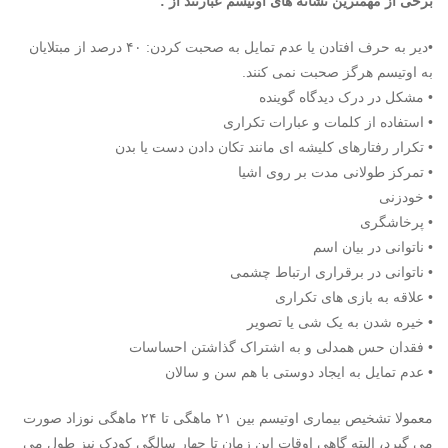
برخی از مهمترین نشانه های اوتیسم عبارتند از :
•دیر به حرف افتادن یا عدم تمایل به صحبت کردن: ۴۰ درصد از مبتلایان
به اوتیسم هرگز صحبت نمی کنند.
• مشکل در درک دیدگاه گوینده
• استفاده از کلمات و عبارات تکراری
• تکرار رفتارهای کلیشه ای مانند تکان دادن دست یا بدن
• تمرکز طولانی مدت بر روی اشیا
• خودزنی
• پرخاشگری
• ناتوانی در بیان اسم
• ناتوانی در برقراری ارتباط چشمی
• علاقه به بازی های تکراری
• خیره شدن به یک شی یا تصویر
• فقدان حس همدلی و به اشتراک گذاشتن احساسات
• عدم تمایل به ایجاد دوستی با هم سن و سالان
معمولا تشخیص بیماری اوتیسم بین ۲۱ ماهگی تا ۲۴ ماهگی نوزاد صورت
می گیرد، البته گاهی اوقات این زمان تا چهار سالگی
کودک
نیز طول می