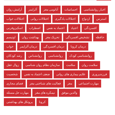
اخبار روانشناسی
احساسات
آناتومی مغز
آلزایمر
آرامش روان
استرس
ازدواج
اختلالات یادگیری
اختلالات روانی
اختلالات خواب
افسردگی
اعتیاد
اعتماد به نفس
اضطراب
اسکیزوفرنی
حافظه
تشخیص افسردگی
تحریک مغز
بهداشت روان
اوتیسم
درمان کرونا
درمان افسردگی
درمان آلزایمر
خواب
روانشناسی کودک
روانشناسی
روانشناس
رشد کودکان
سلامت روان
سلامت
سازمان نظام روان شناسی
زوال عقل
فرزندپروری
علایم بیماری های روانی
ضعف اعتماد به نفس
شخصیت
مهارت اجتماعی
مغز
فعالیت های شناختی مغز
فضای مجازی
والدین موفق
نیمکره های مغز
مهارت حل مسئله
کرونا
پروتکل های بهداشتی