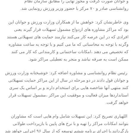
و جوانان صورت گرفت و مجوز نهایی را مطابق سازمان نظام
روانشناسی صادر و ۷۰ مرکز با حضور وزیر ورزش رونمایی شد.
وی خاطرنشان کرد: خواهش ما از همکاران وزارت ورزش و جوانان این
بود که مراکز مشاوره های ازدواج مشمول تسهیلات قرار گیرند یعنی
افرادی که در این عرصه کار می‌کنند نیازمند حمایت های تسهیلاتی هستند
وگرنه با توجه به محاسباتی که ما می کنیم و با توجه به ساعت مشاوره
که تخصیص می دهند ،امکانات ساختمانی و کارمندانی که کار می کنند
ممکن است به صرفه نباشد و منجر به تعطیلی مراکز شود.
رئیس نظام روانشناسی و مشاوره اضافه کرد: خوشبختانه وزارت ورزش
و جوانان قول دادند در دو مرحله در سال از این مراکز حمایت تسهیلاتی
کنند منتهی آنها شاخصه هایی برای استخدام دارند و بر اساس یک سری
استانداردها میزان فعالیت و موفقیت این مراکز ،مشمول تسهیلات قرار
خواهد گرفت.
اللهیاری تصریح کرد: این تسهیلات شامل وام هایی است که مشاوران
بتوانند امکانات مراکز را تهیه و با نرخ های پایین با بازپرداخت طولانی
بازگردانند.با اجرای برنامه ششم توسعه که از سال ۹۶ اجرایی خواهد شد