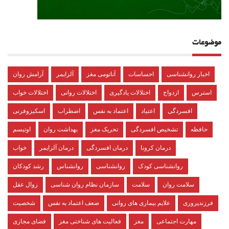
موضوعات
اخبار روانشناسی
احساسات
آناتومی مغز
آلزایمر
آرامش روان
استرس
ازدواج
اختلالات یادگیری
اختلالات روانی
اختلالات خواب
افسردگی
اعتیاد
اعتماد به نفس
اضطراب
اسکیزوفرنی
حافظه
تشخیص افسردگی
تحریک مغز
بهداشت روان
اوتیسم
درمان کرونا
درمان افسردگی
درمان آلزایمر
خواب
روانشناسی کودک
روانشناسی
روانشناس
رشد کودکان
سلامت روان
سلامت
سازمان نظام روان شناسی
زوال عقل
فرزندپروری
علایم بیماری های روانی
ضعف اعتماد به نفس
شخصیت
مهارت اجتماعی
مغز
فعالیت های شناختی مغز
فضای مجازی