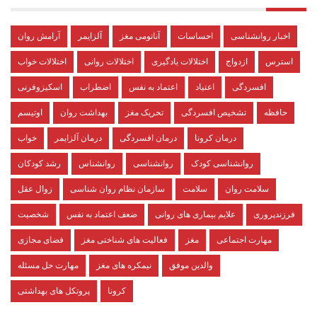
اخبار روانشناسی
احساسات
آناتومی مغز
آلزایمر
آرامش روان
استرس
ازدواج
اختلالات یادگیری
اختلالات روانی
اختلالات خواب
افسردگی
اعتیاد
اعتماد به نفس
اضطراب
اسکیزوفرنی
حافظه
تشخیص افسردگی
تحریک مغز
بهداشت روان
اوتیسم
درمان کرونا
درمان افسردگی
درمان آلزایمر
خواب
روانشناسی کودک
روانشناسی
روانشناس
رشد کودکان
سلامت روان
سلامت
سازمان نظام روان شناسی
زوال عقل
فرزندپروری
علایم بیماری های روانی
ضعف اعتماد به نفس
شخصیت
مهارت اجتماعی
مغز
فعالیت های شناختی مغز
فضای مجازی
والدین موفق
نیمکره های مغز
مهارت حل مسئله
کرونا
پروتکل های بهداشتی