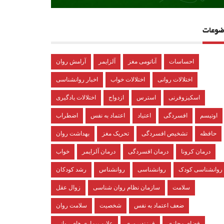
ضوعات
احساسات
آناتومی مغز
آلزایمر
آرامش روان
اختلالات روانی
اختلالات خواب
اخبار روانشناسی
اسکیزوفرنی
استرس
ازدواج
اختلالات یادگیری
اوتیسم
افسردگی
اعتیاد
اعتماد به نفس
اضطراب
حافظه
تشخیص افسردگی
تحریک مغز
بهداشت روان
درمان کرونا
درمان افسردگی
درمان آلزایمر
خواب
روانشناسی کودک
روانشناسی
روانشناس
رشد کودکان
سلامت
سازمان نظام روان شناسی
زوال عقل
ضعف اعتماد به نفس
شخصیت
سلامت روان
فضای مجازی
فرزندپروری
علایم بیماری های روانی