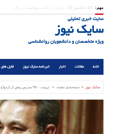
مهم:
23 دسامبر 25
-
چرا اراده می‌کنیم ولی شکست می‌خو
سایت خبری تحلیلی
21 دسامبر 25
-
یلدا؛ نماد تاب‌آوری اجتماعی در روزگا
سایک نیوز
ویژه متخصصان و دانشجویان روانشناسی
خانه
مقالات
اخبار
خبرنامه سایک نیوز
فایل های 
سایک نیوز
» دسته‌بندی نشده » تربیت ۲۵۰۰ مدرس پیش از ازدواج تا پایان سال جاری