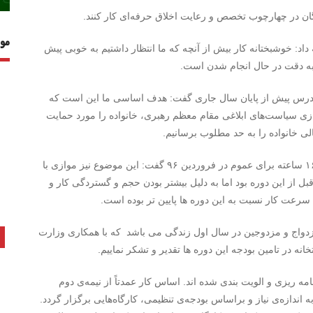
ان در چهارچوب تخصص و رعایت اخلاق حرفه‌ای کار کنند.
مو
داد: خوشبختانه کار بیش از آنچه که ما انتظار داشتیم به خوبی پیش
ها به دقت در حال انجام شدن است.
 ضمن ابراز امیدواری در خصوص آماده سازی ۲۵۰۰ مدرس پیش از پایان سال جاری گفت: هدف اساسی ما این است که
زی سیاست‌های ابلاغی مقام معظم رهبری، خانواده را مورد حمایت
ی خانواده را به حد مطلوب برسانیم.
صبحی در پاسخ به سوال خبرنگار در خصوص آغاز دوره های ۱۶ ساعته برای عموم در فروردین ۹۶ گفت: این موضوع نیز موازی با
ر، قبل از این دوره بود اما به دلیل بیشتر بودن حجم و گستردگی کار و
رعت کار نسبت به این دوره ها پایین تر بوده است.
ن در آستانه ازدواج و مزدوجین در سال اول زندگی می باشد که با همکاری وزارت
نه در تامین بودجه این دوره ها تقدیر و تشکر نماییم.
مه ریزی و الویت بندی شده اند. اساس کار عمدتاً از نیمه‌ی دوم
ندازه‌ی نیاز و براساس بودجه‌ی تنظیمی، کارگاه‌هایی برگزار گردد.