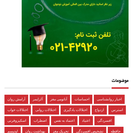
موضوعات
اخبار روانشناسی
احساسات
آناتومی مغز
آلزایمر
آرامش روان
استرس
ازدواج
اختلالات یادگیری
اختلالات روانی
اختلالات خواب
افسردگی
اعتیاد
اعتماد به نفس
اضطراب
اسکیزوفرنی
حافظه
تشخیص افسردگی
تحریک مغز
بهداشت روان
اوتیسم