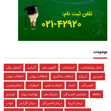
موضوعات
اخبار روانشناسی
احساسات
آناتومی مغز
آلزایمر
آرامش روان
استرس
ازدواج
اختلالات یادگیری
اختلالات روانی
اختلالات خواب
افسردگی
اعتیاد
اعتماد به نفس
اضطراب
اسکیزوفرنی
حافظه
تشخیص افسردگی
تحریک مغز
بهداشت روان
اوتیسم
درمان کرونا
درمان افسردگی
درمان آلزایمر
خواب