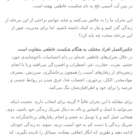
در پس آن، آسیبی تلخ به نام شکست عاطفی نهفته است.
این بحران ما را به چالش می‌کشد و شاید نتوانیم براحتی از این مرحله از
زندگی گذر کنیم و نیاز به کمک داشته باشیم. اما برای مدیریت عبور از
این مرحله سخت چه باید کرد؟
عکس‌العمل افراد مختلف به هنگام شکست عاطفی متفاوت است
در خلال بحران‌های عاطفی عده‌ای در دام احساسات ناخوشایندی چون
خشم، نفرت، حقارت، غم، اضطراب و افسردگی می‌افتند و یا با انجام
زنجیره‌ای از رفتارهای آسیب زا همچون پرخاشگری، سرزنش، مصرف
موادمخدر، الکل، پرخوری، اعتصاب غذا، غرق شدن در روابط جنسی و…
عرصه را برای خود و اطرافیان‌شان تنگ می‌کنند.
برای مقابله با این بحران غالباً ۴ گزینه برای انتخاب دارید: نخست اینکه
می‌توانید با اشک و التماس و ناله به دنبال شریک زندگی خود باشید، دوم،
هیجانی عمل کنید و با توسل به خشم و انجام رفتارهای پرخاشگرانه به
شریک زندگی یا دست کم به خود آسیب بزنید. سوم، به زندگی خودتان
ادامه دهید و طوری که انگار اتفاقی نیفتاده، مسائل را نادیده بگیرید، که