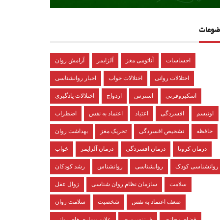
ضوعات
احساسات
آناتومی مغز
آلزایمر
آرامش روان
اختلالات روانی
اختلالات خواب
اخبار روانشناسی
اسکیزوفرنی
استرس
ازدواج
اختلالات یادگیری
اوتیسم
افسردگی
اعتیاد
اعتماد به نفس
اضطراب
حافظه
تشخیص افسردگی
تحریک مغز
بهداشت روان
درمان کرونا
درمان افسردگی
درمان آلزایمر
خواب
روانشناسی کودک
روانشناسی
روانشناس
رشد کودکان
سلامت
سازمان نظام روان شناسی
زوال عقل
ضعف اعتماد به نفس
شخصیت
سلامت روان
فضای مجازی
فرزندپروری
علایم بیماری های روانی