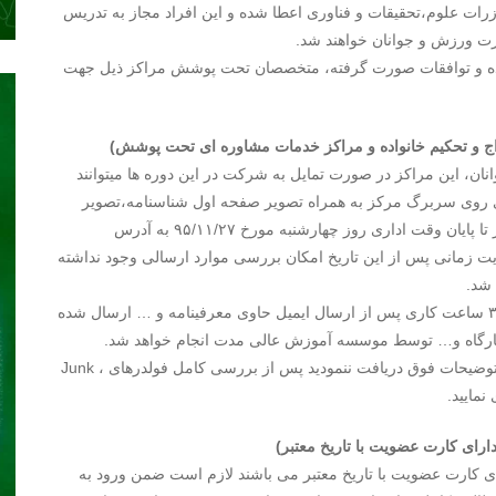
ات علوم،تحقیقات و فناوری اعطا شده و این افراد مجاز به تدریس
ارت ورزش و جوانان خواهند شد.
شده و توافقات صورت گرفته، متخصصان تحت پوشش مراکز ذیل جهت
ج و تحکیم خانواده و مراکز خدمات مشاوره ای تحت پوشش)
انان، این مراکز در صورت تمایل به شرکت در این دوره ها میتوانند
مه ای روی سربرگ مرکز به همراه تصویر صفحه اول شناسنامه،تصویر
کارت ملی و تصویر عکس پرسنلی افراد معرفی شده حداکثر تا پایان وقت اداری روز چهارشنبه مورخ ۹۵/۱۱/۲۷ به آدرس
سبب محدودیت زمانی پس از این تاریخ امکان بررسی موارد ارسالی وجود نداشته
 شد.
تاییدیه دریافت ایمیل این مراکز طی ساعات اداری حداکثر تا ۳ ساعت کاری پس از ارسال ایمیل حاوی معرفینامه و … ارسال شده
کارگاه و… توسط موسسه آموزش عالی مدت انجام خواهد شد.
خواهشمند است در صورتی که تاییدیه دریافت ایمیل را طبق توضیحات فوق دریافت ننمودید پس از بررسی کامل فولدرهای Junk ،
ای کارت عضویت با تاریخ معتبر)
 کارت عضویت با تاریخ معتبر می باشند لازم است ضمن ورود به