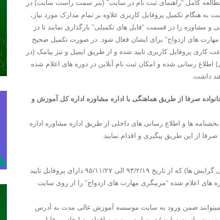
وسسه آموزش عالی مدت به آدرس modat.ac.ir و مطالعه کامل “راهنمای ثبت نام در سایت” (بنر سمت راست سایت) در
 به هنگام تکمیل پروفایل کاربری علاوه بر تمام مدارک مورد نیاز،
و مشاوره را در قسمت “فایل های تکمیلی” بارگذاری نمایند تا در
هارت های ازدواج” برای ایشان فعال شود. در صورت تکمیل صحیح
 کاربری و بارگزاری تمام موارد مورد نیاز،طی ۲۴ ساعت کاری پروفایل کاربری تایید شده و از طریق ایمیل و نیز پیامک (در
اطلاع رسانی شده و امکان ثبت نام آنلاین در دوره های اعلام شده
ند داشت.
اده صرفا از طریق هماهنگی با اداره مشاوره اداره کل آموزش و
بخشنامه ها و اطلاع رسانی های داخلی از طریق اداره مشاوره اداره
ا از این طریق پیگیری و اقدام نمایند.
کلیه دانش آموختگان رشته های روانشناسی و مشاوره (تمامی گرایش ها) که از تاریخ ۹۳/۲/۱۹ الی ۹۵/۱۱/۲۷ دارای پروفایل تایید
ره های اعلام شده “مربیگری مهارت های ازدواج” را از روی سایت
 میتوانند ضمن ورود به سایت موسسه آموزش عالی مدت به آدرس
ایت” (بنر سمت راست سایت) در سایت موسسه اقدام به ایجاد پروفایل