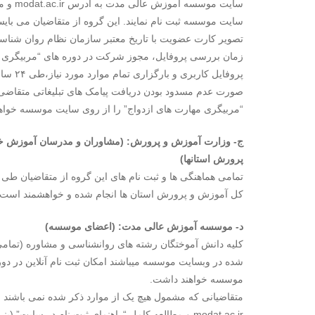
سایت م
سایت موسسه ثبت نام نمایند. این گروه از متقاضیان می بایست
تصویر کارت عضویت با تاریخ معتبر سازمان نظام روان شناسی 
زمان بررسی پروفایل، مجوز شرکت در دوره های “مربیگری م
پروفایل
صورت عدم مسدود بودن دریافت پیامک های تبلیغاتی متقاضی) 
“مربیگری مهارت های ازدواج” را از روی سایت موسسه خواه
ج- وزارت آموزش و پرورش: (مشاوران و مدرسان آموزش خانو
پرورش استانها)
تمامی هماهنگی ها و ثبت نام های این گروه از متقاضیان طی 
کل آموزش و پرورش استان ها انجام شده و خواهشمند است صرف
د- موسسه آموزش عالی مدت: (اعضای موسسه)
شده در وبسایت موسسه میباشند امکان ثبت نام آنلاین در دو
موسسه خواهند داشت.
متقاضیانی که مشمول هیچ یک از موارد ذکر شده نمی باشند
modat.ac.ir و مطالعه کامل “راهنمای ثبت نام در س