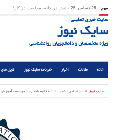
مهم:
25 دسامبر 25
-
تنش در خانه، موفقیت در کار!
سایت خبری تحلیلی
23 دسامبر 25
-
چرا اراده می‌کنیم ولی شکست می‌خو
سایک نیوز
21 دسامبر 25
-
یلدا؛ نماد تاب‌آوری اجتماعی در روزگا
ویژه متخصصان و دانشجویان روانشناسی
خانه
مقالات
اخبار
خبرنامه سایک نیوز
فایل های 
سایک نیوز
» دسته‌بندی نشده » اطلاعیه شماره ١ موسسه آموزش عالی مدت درخصوص برگزاری کارگاه های آموزشی رایگان مربیگری مهارتهای ازدواج و خانواده