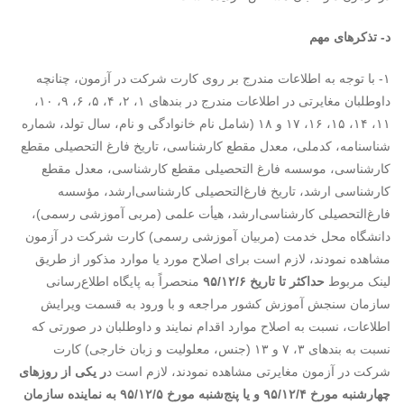
د- تذکرهای‌ مهم‌
۱- با توجه به اطلاعات مندرج بر روی کارت شرکت در آزمون، چنانچه
داوطلبان مغایرتی در اطلاعات مندرج در بندهای ۱، ۲، ۴، ۵، ۶، ۹، ۱۰،
۱۱، ۱۴، ۱۵، ۱۶، ۱۷ و ۱۸ (شامل نام خانوادگی و نام، سال تولد، شماره
شناسنامه، کدملی، معدل مقطع کارشناسی، تاریخ فارغ التحصیلی مقطع
کارشناسی، موسسه فارغ التحصیلی مقطع کارشناسی، معدل مقطع
کارشناسی ارشد، تاریخ فارغ‌التحصیلی کارشناسی‌ارشد، مؤسسه
فارغ‌التحصیلی کارشناسی‌ارشد، هیأت علمی (مربی آموزشی رسمی)،
دانشگاه محل خدمت (مربیان آموزشی رسمی) کارت شرکت در آزمون
مشاهده نمودند، لازم است برای اصلاح مورد یا موارد مذکور از طریق
لینک مربوط
حداکثر تا تاریخ ۹۵/۱۲/۶
منحصراً به پایگاه اطلاع‌رسانی
سازمان سنجش آموزش کشور مراجعه و با ورود به قسمت ویرایش
اطلاعات، نسبت به اصلاح موارد اقدام نمایند و داوطلبان در صورتی که
نسبت به بندهای ۳، ۷ و ۱۳ (جنس، معلولیت و زبان خارجی) کارت
شرکت در آزمون مغایرتی مشاهده نمودند، لازم است د
ر یکی از روزهای
چهارشنبه مورخ ۹۵/۱۲/۴ و یا پنج‌شنبه مورخ ۹۵/۱۲/۵
به نماینده سازمان