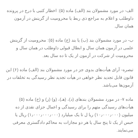
الف- در مورد مشمولان بند (الف) ماده (۵): اخطار کتبی با درج در پرونده
داوطلب و اعلام به مراجع ذی ربط یا محرومیت از گزینش در آزمون
همان سال.
ب- در مورد مشمولان بند (ب) یا بند (ج) ماده (۵): محرومیت از گزینش
علمی در آزمون همان سال و ابطال قبولی داوطلب در همان سال و
محرومیت از شرکت در آزمون از یک تا ده سال بعد.
تبصره- آرای هیأت‌های بدوی جز در مورد مشمولان بند (الف) ماده (۶) این
قانون قابل تجدید نظر خواهی در هیأت تجدید نظر رسیدگی به تخلفات در
آزمون‌ها می‌باشد.
ماده ۷- در مورد مشمولان بندهای (د)، (هـ)، (و) (ز) و (ح) ماده (۵)
هیأت‌های رسیدگی متهم را برای رسیدگی و اعمال جزای نقدی از ده
میلیون (۱۰٫۰۰۰٫۰۰۰) ریا ل تا یک میلیارد (۱٫۰۰۰٫۰۰۰٫۰۰۰) ریال یا
حبس از یک تا پنج سال یا هر دو مجازات به محاکم دادگستری معرفی
می‌نمایند.