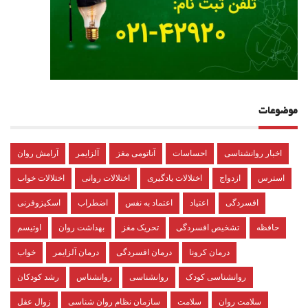
موضوعات
اخبار روانشناسی
احساسات
آناتومی مغز
آلزایمر
آرامش روان
استرس
ازدواج
اختلالات یادگیری
اختلالات روانی
اختلالات خواب
افسردگی
اعتیاد
اعتماد به نفس
اضطراب
اسکیزوفرنی
حافظه
تشخیص افسردگی
تحریک مغز
بهداشت روان
اوتیسم
درمان کرونا
درمان افسردگی
درمان آلزایمر
خواب
روانشناسی کودک
روانشناسی
روانشناس
رشد کودکان
سلامت روان
سلامت
سازمان نظام روان شناسی
زوال عقل