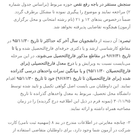
سنجش مستقر در باجه رفع نقص
حوزه مربوط (براساس جدول شماره
۲) مراجعه نمایند و موضوع را پیگیری نموده تا مشکل برطرف گردد.
ضمناً درخصوص بندهای ۱۲ و ۲۱ (نام رشته امتحانی و محل برگزاری
آزمون) هیچگونه تقاضایی پذیرفته نخواهد شد.
تبصره:
آن دسته از
دانشجویان سال آخر که حداکثر تا تاریخ ۹۵/۱۱/۳۰
در
مقاطع کارشناسی ارشد و یا دکتری حرفه‌ای فارغ‌التحصیل شده و
یا تا
تاریخ ۹۶/۶/۳۱ در مقاطع مذکور فارغ‌التحصیل می‌شوند،
در این مرحله
می‌بایست نسبت به ویرایش و یا
درج معدل فارغ‌التحصیلی (برای
فارغ‌التحصیلان ۹۵/۱۱/۳۰) و یا میانگین نمرات واحدهای درسی گذرانده
شده (برای فارغ‌التحصیلان تا تاریخ ۹۶/۶/۳۱) خود تا تاریخ ۹۵/۱۱/۳۰
اقدام
نمایند. این داوطلبان می بایست اصل گواهی تکمیل و تایید شده توسط
دانشگاه محل تحصیل، مربوط به معدل واحدهای گذرانده تا تاریخ
۳۰/۱۱/۹۵ (نمونه فرم در ذیل این اطلاعیه درج گردیده) را در زمان
مصاحبه همراه داشته و ارائه نمایند.
۲- چنانچه مغایرتی در اطلاعات مندرج در بند ۸ (سهمیه ثبت نامی) کارت
شرکت در آزمون شما وجود دارد، برای داوطلبان متقاضی استفاده از