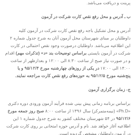
پرینت و دریافت می‌باشد.
ب‌ ـ آدرس و محل‌ رفع نقص کارت شرکت در آزمون
آدرس و محل تشکیل باجه رفع نقص کارت شرکت در ‌آزمون کلیه
داوطلبان بر مبنای شهرستان محل آزمون آنان به شرح جدول شماره ۲
این اطلاعیه می‌باشد. داوطلبان درصورت وجود نقص احتمالی در کارت
شرکت در آزمون بایستی
براساس توضیحات بند «د» (تذکرات مهم)
اقدام
و در صورت نیاز صبح از ساعت ۸:۳۰ الی ۱۲:۰۰ و بعدازظهر از ساعت
۱۴:۰۰ الی ۱۷:۰۰
در یکی از روزهای چهارشنبه مورخ ۹۵/۱۲/۴ و یا
پنج‌شنبه مورخ ۹۵/۱۲/۵ به حوزه‌های‌ رفع نقص کارت مراجعه نمایند.
ج- زمان برگزاری آزمون
براساس برنامه زمانی پیش بینی شده فرآیند آزمون ورودی دوره دکتری
«Ph.D» (نیمه‌متمرکز) سال ۱۳۹۶ از ساعت ۸:۰۰
صبح روز جمعه مورخ
۹۵/۱۲/۶
در ۵۴ شهرستان مختلف کشور به شرح جدول شماره ۱ این
اطلاعیه آغاز خواهد شد. نام و آدرس حوزه امتحانی بر روی کارت شرکت
در آزمون داوطلبان مشخص گردیده است.