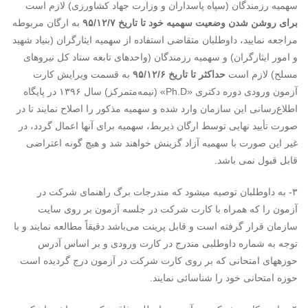
سهمیه رزمندگان (سپاه پاسداران و وزارت جهاد کشاورزی) لازم است
برای روشن شدن وضعیت سهمیه خود تا تاریخ ۹۵/۱۲/۷
به ارگان مربوطه
مراجعه نمایید، داوطلبان متقاضی استفاده از سهمیه ایثارگران (بنیاد شهید
و امور ایثارگران) و سهمیه رزمندگان (واحدهای تابعه ستاد کل نیروهای
مسلح) لازم است
حداکثر تا تاریخ ۹۵/۱۲/۶
به قسمت ویرایش کارت
آزمون ورودی دوره دکتری «Ph.D» (نیمه‌متمرکز) سال ۱۳۹۶ در پایگاه
اطلاع‌رسانی این سازمان وارد شده و سهمیه مذکور را اصلاح نمایند تا در
صورت تأیید نهایی توسط ارگان ذیربط، سهمیه برای آنها اعمال گردد، در
غیر این صورت با سهمیه آزاد گزینش خواهند شد و هیچ گونه اعتراضی
قابل قبول نمی باشد.
۳- به داوطلبان توصیه می‏شود که مندرجات برگ راهنمای شرکت در
آزمون را که همراه با کارت شرکت در جلسه آزمون بر روی سایت
سازمان قرار گرفته است و قابل پرینت می‌باشد دقیقاً مطالعه نمایند و با
توجه به شماره داوطلبی مندرج در کارت ورودی و بر اساس آدرس
حوزه‏های امتحانی که بر روی کارت شرکت در آزمون درج گردیده است
حوزه امتحانی خود را شناسائی نمایند.