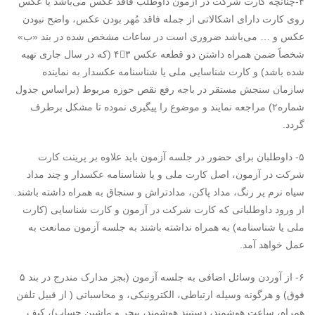
۴-چنانچه کارت شرکت در آزمون داوطلب فاقد عکس می‌باشد یا عکس
روی کارت دارای اشکالاتی از جمله فاقد مُهر بودن عکس، واضح نبودن
عکس و … می‌باشد ضروری است در ساعات مشخص شده در بند «ب»
شخصاً ضمن همراه داشتن دو قطعه عکس ۴۳ (که در سال جاری تهیه
شده باشد) و کارت شناسایی ملی یا شناسنامه عکسدار به نماینده
سازمان سنجش مستقر در باجه رفع نقص حوزه مربوط (براساس جدول
شماره۲‌) مراجعه نمایند و موضوع را پیگیری نموده تا مشکل برطرف
گردد.
۵- داوطلبان برای حضور در جلسه آزمون باید علاوه بر پرینت کارت
شرکت در آزمون، اصل کارت ملی و یا شناسنامه عکسدار و چند مداد
سیاه نرم پر رنگ، مداد پاکن، مدادتراش و سنجاق به همراه داشته باشند.
از ورود داوطلبانی که کارت شرکت در آزمون و کارت شناسایی (کارت
ملی یا شناسنامه) به همراه نداشته باشند به جلسه آزمون ممانعت به
عمل خواهد آمد.
۶- از آوردن وسائل اضافی به جلسه آزمون (بجز مدارک مندرج در بند ۵
فوق) و هرگونه وسیله ارتباطی، الکترونیکی، و محاسباتی ( از قبیل تلفن
همراه، ساعت هوشمند، دستبند هوشمند، پیجر و ماشین حساب)، کیف