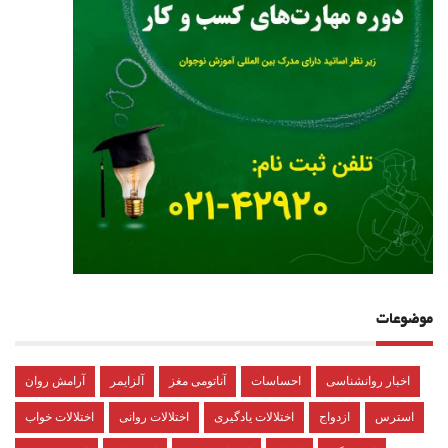
موضوعات
اخبار روانشناسی
احساسات
آناتومی مغز
آلزایمر
آرامش روان
استرس
ازدواج
اختلالات یادگیری
اختلالات روانی
اختلالات خواب