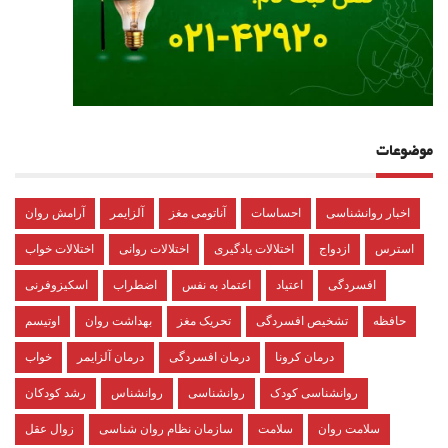
موضوعات
اخبار روانشناسی
احساسات
آناتومی مغز
آلزایمر
آرامش روان
استرس
ازدواج
اختلالات یادگیری
اختلالات روانی
اختلالات خواب
افسردگی
اعتیاد
اعتماد به نفس
اضطراب
اسکیزوفرنی
حافظه
تشخیص افسردگی
تحریک مغز
بهداشت روان
اوتیسم
درمان کرونا
درمان افسردگی
درمان آلزایمر
خواب
روانشناسی کودک
روانشناسی
روانشناس
رشد کودکان
سلامت روان
سلامت
سازمان نظام روان شناسی
زوال عقل