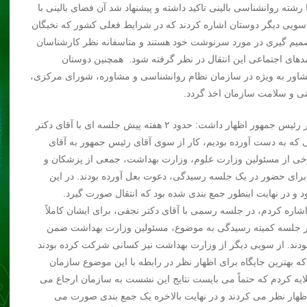
ه روانشناسی بالینی تاکید داشته و پیشنهاد شد آن فضای بالینی با
از سویی دیگر دوستان اشاره کردند که در شرایط فعلی کشور که نخبگان
 تصمیم گیری در مورد سرنوشت خود هستند و متاسفانه نظر کارشناسان
های اجتماعی این انتقال در نظر گرفته شود. همچنین دوستان
شاور به ویژه در سازمان نظام روانشناسی و مشاوره، شورای مرکزی،
ی و سلامت سازمان اخذ گردد.
دکتر اللهیاری ضمن اشاره به جلسه خود با دکتر نجفی، مشاور رئیس جمهور اظهار داشت: حدود ۲ هفته پیش جلسه ای با آقای دکتر
که به دست آورده بودیم، کار از سوی آقای رئیس جمهور به آقای
رخی از مسئولین وزارت علوم، وزارت بهداشت، جمعی از پزشکان و
 برای حضور در یک جلسه رسیدگی، دعوت بعل آورده بودند. در این
 و در نهایت اینطور جمع بندی شده بود که انتقال صورت گیرد.
شاره کردم، در جلسه رسمی با آقای دکتر نجفی، برای ایشان کاملاً
 و در جلسه کمیته رسیدگی به موضوع، مسئولین وزارت بهداشت ضمن
دند. از سویی دیگر از وزارت بهداشت نیز کسانی شرکت کرده بودند
 بهترین جایگاه برای اظهار نظر در رابطه با این موضوع سازمان
یه کردم که حتماً می بایست نتایج این نشست به سازمان ارجاع می
هار نظر می کردند و در نهایت بالاخره یک جمع بندی صورت می