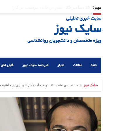
مهم:
23 دسامبر 25
-
چرا اراده می‌کنیم ولی شکست می‌خو
سایت خبری تحلیلی
21 دسامبر 25
-
یلدا؛ نماد تاب‌آوری اجتماعی در روزگا
سایک نیوز
ویژه متخصصان و دانشجویان روانشناسی
خانه
مقالات
اخبار
خبرنامه سایک نیوز
فایل های 
سایک نیوز
» دسته‌بندی نشده » توضیحات دکتر الهیاری در حاشیه جلس