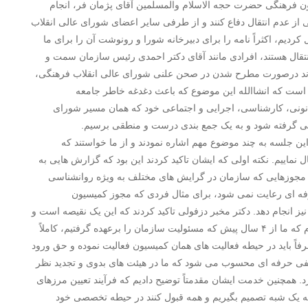
ن فرهنگی حضرت حجه الاسلام والمسلمین آقای پژمان فر، انجام
از عدم انتقال دفاع کنند و از طرفی سایر اعضای شورای عالی انقلاب
ردیم، اکثراً نامه را برای دبیرخانه شورا و رونوشت آن را برای ما
نتقال هستند، افرادی مانند آقای دکتر احمدی رئیس سازمان سمت و
دند درصورت مطرح شدن در صحن علنی شورای عالی انقلاب فرهنگی،
ین است که انشاالله این موضوع که باعث دغدغه خاطر جامعه
نی، کارشناسی، اجرایی و اجتماعی خود که همان مسیر شورای
قی گرفته شود و به یک جمع بندی درست و منطقی برسیم.
این جلسه به چند موضوع مهم اشاره نمودند و از ما خواستند که
ماییم. نکته اولی که ایشان تاکید کردند این بود که گزارش هایی به
 مجوزهایی که سازمان در گرایش های مختلف به ویژه روانشناسی
رفه ای رعایت نمی شود، برای مثال فردی که مجوز کمیسیون
ز انجام دهد. دکتر مخبر دزفولی تاکید کردند که این یک نقیصه است و
می بایست برطرف شود و بنده آنجا خدمت ایشان توضیح دادم که ما از ۴ سال پیش که مسئولیت سازمان را برعهده گرفتیم، کاملاً
اً باید در حیطه فعالیت های همان کمیسیون فعالیت نموده و حق ورود
صنفی حرفه ای محسوب می شود که ما در هیئت های بدوی و تجدید نظر
د. همچنین خدمت ایشان مقدمتاً توضیح دادیم که فرآیند تعیین مرزهای
ه یک شبه تصمیم بگیریم و همه قبول کنند در حیطه تخصصی خود