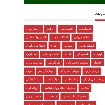
ضوعات
احساسات
آناتومی مغز
آلزایمر
آرامش روان
اختلالات روانی
اختلالات خواب
اخبار روانشناسی
اسکیزوفرنی
استرس
ازدواج
اختلالات یادگیری
اوتیسم
افسردگی
اعتیاد
اعتماد به نفس
اضطراب
حافظه
تشخیص افسردگی
تحریک مغز
بهداشت روان
درمان کرونا
درمان افسردگی
درمان آلزایمر
خواب
روانشناسی کودک
روانشناسی
روانشناس
رشد کودکان
سلامت
سازمان نظام روان شناسی
زوال عقل
ضعف اعتماد به نفس
شخصیت
سلامت روان
فضای مجازی
فرزندپروری
علایم بیماری های روانی