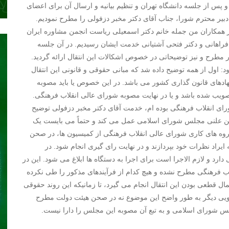
پس از جلسه دانشگاه تهران و تنظیم بیانیه و ارسال آن برای اعضای
یر محترم شورا، جناب آقای دکتر مخبر دزفولی را مطرح نمودیم.
ه ۱۳ بهمن به اتفاق جمعی از همکاران من جمله خانم دکتر اسمعیلی ریاست انجمن مشاوره ایران
تر فراهانی و دکتر فتحی آشتیانی خدمت ایشان رسیدیم. در آن جلسه
طرح و نیز توضیحاتی در خصوص اشکالات این انتقال ارائه گردید.
د: اول از همه توضیح داده شد که مبانی حقوقی و قانونی این انتقال
ادهای قانون گذاری کشور می باشد. در این خصوص یا باید مصوبه
یب شده باشد و یا در نهایت مصوبه شورای عالی انقلاب فرهنگی.
ورای انقلاب فرهنگی بوده ام، خدمت آقای دکتر مخبر دزفولی توضیح
حن علنی مجلس شورای اسلامی عمل می کند و حتماً می بایست یک
گروه های کاری شورای عالی انقلاب فرهنگی از کمیسیون ها، در صحن
راد نظرات خود بپردازند و در نهایت رای گیری انجام شود. در
ارد و لازم الاجرا است برای اجرا به دستگاه ها ابلاغ می شود. این در
ب فرهنگی مطرح نشده و هیچ کدام از فرآیندهای مذکور را طی نکرده
 قطعی بودن این انتقال انجام می گیرد، تا زمانیکه این روند حقوقی
ویی دیگر به طور واضح این موضوع نه در صحن هیئت دولت مطرح
لس شورای اسلامی و به تبع آن مصوبه این مجلس را دارا نیست.