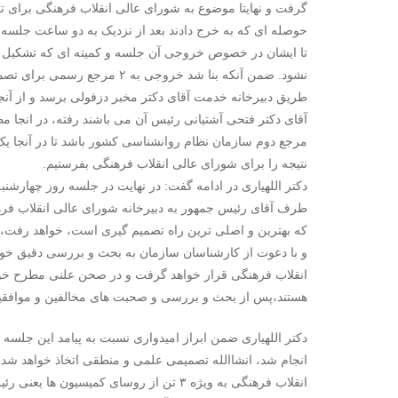
گرفت و نهایتا موضوع به شورای عالی انقلاب فرهنگی برای تص
حوصله ای که به خرج دادند بعد از نزدیک به دو ساعت جلسه
تا ایشان در خصوص خروجی آن جلسه و کمیته ای که تشکیل شد
نشود. ضمن آنکه بنا شد خروجی ب
طریق دبیرخانه خدمت آقای دکتر مخبر دزفولی برسد و از آن
آقای دکتر فتحی آشتیانی رئیس آن می باشند رفته، در انجا
مرجع دوم سازمان نظام روانشناسی کشور باشد تا در آنجا یک 
نتیجه را برای شورای عالی انقلاب فرهنگی بفرستیم.
دکتر اللهیاری در ادامه گفت: در نهایت در جلسه روز چهارشن
طرف آقای رئیس جمهور به دبیرخانه شورای عالی انقلاب فره
که بهترین و اصلی ترین راه تصمیم گیری است، خواهد رفت، 
و با دعوت از کارشناسان سازمان به بحث و بررسی دقیق خوا
انقلاب فرهنگی قرار خواهد گرفت و در صحن علنی مطرح خو
هستند،پس از بحث و بررسی و صحبت های مخالفین و موافقی
دکتر اللهیاری ضمن ابراز امیدواری نسبت به پیامد این جلسه 
انجام شد، انشاالله تصمیمی علمی و منطقی اتخاذ خواهد ش
انقلاب فرهنگی به ویژه ۳ تن از روسای کمی