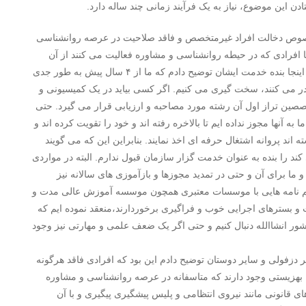
دن این موضوع، نیاز به یک فرآیند زمانی چند ساله دارد.
 خصوص دخالت افراد غیرمتخصص و فاقد صلاحیت در عرصه روانشناسی
ا افرادی که در حیطه روانشناسی و مشاوره فعالیت می کنند از آن
مهارت های حرفه ای و بالینی قابل قبول برخوردار نیستند. در اینجا بنده خدمت ایشان توضیح دادم که ما از ۴ سال پیش به طور جدی
ر می کنند، سخت گیری می کنیم. اگر کسی بیاید در یک کمیسیونی و
صین تراز اول آن رشته مورد مصاحبه و ارزیابی قرار می گیرد. حتی
 برای ۸ یا ۱۰ بار رد شده اند و ما به آنها مجوز نداده ایم تا بالاخره رفته اند و خود را تقویت کرده اند و
ه اند پروانه اشتغال حرفه ای اخذ نمایند. بنابراین این که می گویند
 را بنده به عنوان خدمت گزار سازمان قبول ندارم. البته در مواردی
ما برای آن و حتی در تمدید مجوزها و بازآموزی های سالانه نیز
تفاهم نامه هایی با موسسات معتبری همچون موسسه آموزش عالی مدت و
ت و بسترهای اجرایی خوب و فراگیری برخوردارند،منعقد نموده ایم که
ر انشاالله دنبال کنیم و حتی اگر یک ضعف علمی و مهارتی نیز وجود
دزفولی و سایر دوستان توضیح دادم این بود که افرادی فاقد هرگونه
 بهزیستی وجود دارند که متاسفانه در عرصه روانشناسی و مشاوره
ی قانونی مانند نیروی انتظامی و پلیس پیشگیری پیگیری و با آن