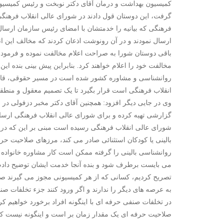
کمیسیون بهداشت و درمان آقای دکتر نوبخت و رئیس کمیسیو
گرفت، این دوستان قول دادند در شورای عالی انقلاب فرهنگی 
فرهنگی که بیانیه را خدمتشان با امضای رئیس سازمان ارسال ک
ارسال نمودند و در آن رونوشت اذعان کردند که مخالف این ا
باقی دوستان شورا به صراحت اعلام مخالفت نموده و فرمو
مخالفت خود را اعلام خواهند کرد. بنابراین پیش بینی بنده ا
روانشناسی و مشاوره کشور شده است در مسیر حقوقی، قانو
انقلاب فرهنگی است قرار بگیرد تا یک تصمیم معقول و منط
وی در جایی دیگر افزود: همچنین آقای دکتر مخبر دزفولی در 
گزارشی تهیه کرده و برای شورای عالی انقلاب فرهنگی ارسال ن
شورای عالی انقلاب فرهنگی رسیده است مبنی بر این که در
بالینی یا کودکان استثنائی صادر می کند، مرزهای صلاحیت ح
روانشناسی بالینی را گرفته ممکن است کار مشاوره خانواده نی
تصریح کردیم، کسانی که از هر کمیسیونی مجوز می گیرند صرف
به عرصه های دیگر را ندارند و اگر ورود کنند جزء تخلفات 
در تخلفات صنفی حرفه ای با اینگونه افراد برخورد خواهیم کر
صلاحیت حرفه ای یک مقدار زمان بر است و اینگونه نیست ک