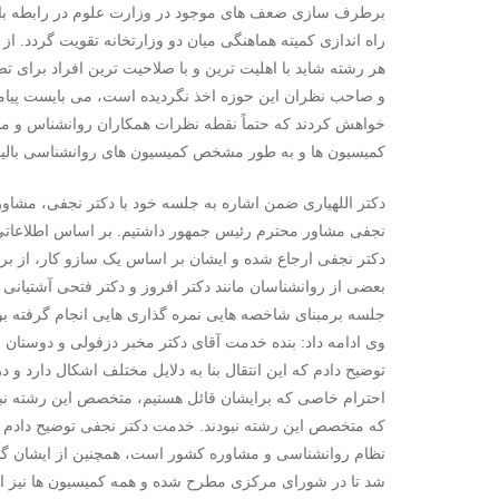
برطرف سازی ضعف های موجود در وزارت علوم در رابطه با رشت
راه اندازی کمیته هماهنگی میان دو وزارتخانه تقویت گردد. 
هر رشته شاید با اهلیت ترین و با صلاحیت ترین افراد برای
و صاحب نظران این حوزه اخذ نگردیده است، می بایست پیامد
خواهش کردند که حتماً نقطه نظرات همکاران روانشناس و م
کمیسیون ها و به طور مشخص کمیسیون های روانشناسی بالین
نجفی مشاور محترم رئیس جمهور داشتیم. بر اساس اطلاعاتی 
دکتر نجفی ارجاع شده و ایشان بر اساس یک سازو کار، از ب
بعضی از روانشناسان مانند دکتر افروز و دکتر فتحی آشتیانی
جلسه برمبنای شاخصه هایی نمره گذاری هایی انجام گرفته بود
وی ادامه داد: بنده خدمت آقای دکتر مخبر دزفولی و دوستان ا
توضیح دادم که این انتقال بنا به دلایل مختلف اشکال دارد
احترام خاصی که برایشان قائل هستیم، متخصص این رشته نبو
که متخصص این رشته نبودند. خدمت دکتر نجفی توضیح دادم که
نظام روانشناسی و مشاوره کشور است، همچنین از ایشان گلا
شد تا در شورای مرکزی مطرح شده و همه کمیسیون ها نیز اظ