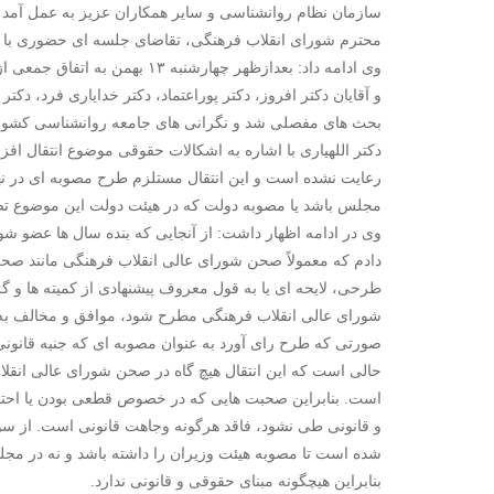
سازمان نظام روانشناسی و سایر همکاران عزیز به عمل آمد و 
محترم شورای انقلاب فرهنگی، تقاضای جلسه ای حضوری با دب
وی ادامه داد: بعدازظهر چهارشنب
و آقایان دکتر افروز، دکتر پوراعتماد، دکتر خدایاری فرد، دک
بحث های مفصلی شد و نگرانی های جامعه روانشناسی کشور م
دکتر اللهیاری با اشاره به اشکالات حقوقی موضوع انتقال افزو
رعایت نشده است و این انتقال مستلزم طرح مصوبه ای در نه
مجلس باشد یا مصوبه دولت که در هیئت دولت این موضوع تصو
وی در ادامه اظهار داشت: از آنجایی که بنده سال ها عضو ش
دادم که معمولاً صحن شورای عالی انقلاب فرهنگی مانند ص
طرحی، لایحه ای یا به قول معروف پیشنهادی از کمیته ها و 
شورای عالی انقلاب فرهنگی مطرح شود، موافق و مخالف به ای
صورتی که طرح رای آورد به عنوان مصوبه ای که جنبه قانونی د
حالی است که این انتقال هیچ گاه در صحن شورای عالی انقلا
است. بنابراین صحبت هایی که در خصوص قطعی بودن یا احتمال
و قانونی طی نشود، فاقد هرگونه وجاهت قانونی است. از س
شده است تا مصوبه هیئت وزیران را داشته باشد و نه در مج
بنابراین هیچگونه مبنای حقوقی و قانونی ندارد.