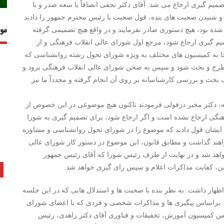
میم گیری ارجاع می شد. آقای دکتر نجفی انصافاً با سعه صدر و با
 و شنیدن صحبت های بنده، قول صحبت با رئیس محترم جمهور را دادند
ه بود، هیچ دستوری صادر نفرمایند و در واقع هیچ تصمیمی گرفته
مو
ه ۲ مرجع رسمی برای تصمیم گیری ارجاع شود، مرجع اول شورای عالی انقلاب فرهنگی و از
جا به کمیسیون های مختلف به ویژه شورای تحول رشته روانشناسی که
 مطرح و بحث شود و سپس به صحن شورای عالی انقلاب فرهنگی برود و
بحث و بررسی کارشناسانه بر روی آن انجام گرفته و مجدداً ما نیز
به، دکتر مخبر دزفولی فرمودند تاکنون هیچ موضوعی در این خصوص از
نگی ارجاع نشده است و اگر ارجاع شود، برای تصمیم گیری به شورا
ایشان قول دادند که موضوع را در شورای تحول روانشناسی و مشاوره
هند گذاشت و مطابق قانون، این موضوع در دستور کار شورای عالی
اهد شد و در نهایت از طرف رئیس شورا که آقای رئیس جمهور
ن، کفایت مذاکرات اعلام و سپس رای گیری خواهد شد.
اظهار داشت: به نظر بنده با صحبت ها و استدلال هایی که در این جلسه
د. براساس پیگیری ها و مذاکرات شخصی و فردی که با اعضای شورای
سیون ها یعنی رئیس کمیسیون آموزش، تحقیقات و فناوری آقای دکتر زاهدی، رئیس