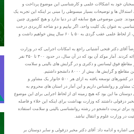
سخنان خود به اشکالات علمی و کارشناسی این موضوع پرداخت و
 استدلال ها و توضیحات بسیار مبسوطی را مبنی بر اینکه این تجربه یک
دند. چنین موضوعی هیچ سابقه ای در دنیا ندارد و هیچ کشوری چنین
اسی به عنوان یک کلیت واحد، اگر بیاییم و دو شاخه کاربردی درخت
موزون روانشناسی را قطع کرده و به جای دیگری اتصال دهیم، از لحاظ علمی عقب گردی به ۵۰ یا ۶۰ سال پیش خواهیم داشت و
 آقای دکتر فتحی آشتیانی راجع به امکانات اجرایی که در وزارت
بهداشت وجود دارد صحبت کردند. ایشان آماری از سال ۹۳ ارائه کردند. آمار موکد آن بود که در آن سال، در حدود ۳۰۰ تا ۳۵۰ نفر
قاطع فوق لیسانس و دکتری و در گرایش های بالینی و سلامت
ایش ها، بیش از ۸۰۰۰ دانشجو داشتیم.
دکتر اللهیاری افزود: همانطور که پیش تر نیز بیان شده است، در کشورهای توسعه یافته به ازای هر ۵۰۰ خانوار یک مشاور و
ارد در حالیکه ما به ازای هر ۴۵۰۰ خانوار یک مشاور و روانشناس داریم و این آمار در استان های محروم به
 بنابراین استدلال دوستان ما این بود که هیچ زمینه ای از لحاظ اجرایی برای این موضوع
خبر دزفولی داشتند که وزارت بهداشت برای اینکه این خلاء و فاصله
ود برای تربیت دانشجو در رشته روانشناسی بالینی و سلامت استفاده
ت در وزارت علوم و انتقال نباشد.
 اشاره و ادامه داد: آقای دکتر مخبر دزفولی و سایر دوستان بر