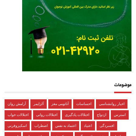
موضوعات
اخبار روانشناسی
احساسات
آناتومی مغز
آلزایمر
آرامش روان
استرس
ازدواج
اختلالات یادگیری
اختلالات روانی
اختلالات خواب
افسردگی
اعتیاد
اعتماد به نفس
اضطراب
اسکیزوفرنی