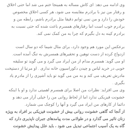
وی ادامه می دهد: ای کاش مساله به همینجا ختم می شد اما حتی اخلاق
و رفتار من نیز با برادرم مقایسه می شود، هر کسی اخلاق مخصوص
خودش را دارد و من نمی توانم دقیقا مثل برادرم باشم، رابطه من و
برادرم خوب است اما رفتارهای همسرم باعث شده که حتی نسبت به
برادرم کینه به دل بگیرم که چرا به من کمک نمی کند.
برعکس این مورد هم وجود دارد، برای مثال شیما که دو سال است
ازدواج کرده از دست توهین و تحقیرهای همسرش به تنگ آمده است.
او می گوید: همسرم مدام از من ایراد می گیرد و می گوید تو سلیقه
خوبی در خرید لباس و چیدن دکوراسیون خانه نداری . او مرتبا از دستپخت
مادرش تعریف می کند و به من می گوید تو باید آشپزی را از مادرم یاد
بگیری .
وی می افزاید: نظرات من اصلا برای همسرم اهمیتی ندارد و او با اینکه
خشونت فیزیکی ندارد اما از لحاظ روانی من را خیلی آزار می دهد و
دائما از کارهای من ایراد می گیرد و آنها را کوچک می شمارد.
از آنجا که گاهی خشونت روانی بیش از خشونت فیزیکی بر افراد به ویژه
زنان تاثیر می گذارد و در طولانی مدت پیامدهای جبران ناپذیری دارد که
گاه به یک آسیب اجتماعی تبدیل می شود ، باید علل پیدایش خشونت