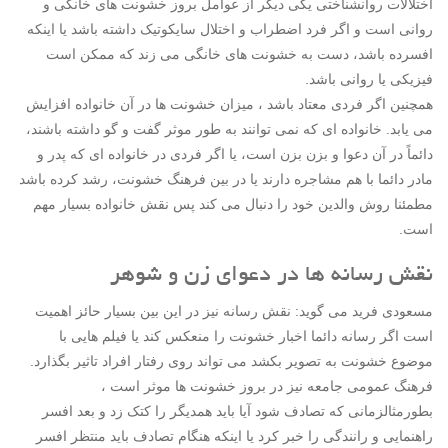
اختلالات روانشناختی یکی دیگر از عوامل بروز خشونت های خانگی و
روانی است و اگر فرد اضطراب و اختلال سایکوتیک داشته باشد یا اینکه
افسرده باشد، دست به خشونت های خانگی می زند که ممکن است
فیزیکی یا روانی باشد.
همچنین اگر فردی معتاد باشد ، میزان خشونت ها در آن خانواده افزایش
می یابد. خانواده ای که نمی توانند به طور موثر گفت و گو داشته باشند،
دائماً در آن دعوا و بزن بزن است، یا اگر فردی در خانواده ای که پدر و
مادر دائما با هم مشاجره دارند یا در بین فرهنگ خشونت، رشد کرده باشد
مطمئنا روش والدین خود را دنبال می کند پس نقش خانواده بسیار مهم
است.
نقش رسانه ها در دعوای زن و شوهر
مسعودی فرید می گوید: نقش رسانه نیز در این بین بسیار حائز اهمیت
است اگر رسانه دائما اخبار خشونت را منعکس کند یا فیلم هایی با
موضوع خشونت به تصویر بکشد می تواند روی رفتار افراد تاثیر بگذارد.
فرهنگ عمومی جامعه نیز در بروز خشونت ها موثر است ،
بطورمثالزمانی که تصادف شود آیا باید همدیگر را کتک زد و بعد افسر
راهنمایی و رانندگی را خبر کرد یا اینکه هنگام تصادف باید منتظر افسر