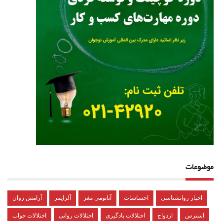
موضوعات
اخبار روانشناسی
احساسات
آناتومی مغز
آلزایمر
آرامش روان
استرس
ازدواج
اختلالات یادگیری
اختلالات روانی
اختلالات خواب