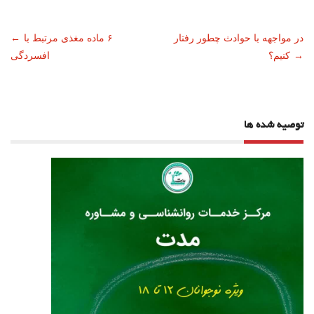
ناوبری
در مواجهه با حوادث چطور رفتار
۶ ماده مغذی مرتبط با
←
→
کنیم؟
افسردگی
نوشته
توصیه شده ها