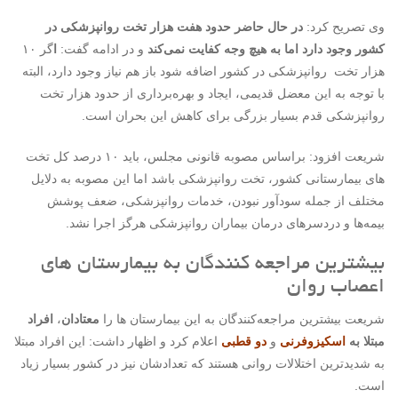
وی تصریح کرد:
در حال حاضر حدود هفت هزار تخت روانپزشکی در
کشور وجود دارد اما به هیچ وجه کفایت نمی‌کند
و در ادامه گفت:
ا
گر ۱۰
هزار تخت روانپزشکی در کشور اضافه شود باز هم نیاز وجود دارد، ‌البته
با توجه به این معضل قدیمی، ایجاد و بهره‌برداری از حدود هزار تخت
روانپزشکی قدم بسیار بزرگی برای کاهش این بحران است.
شریعت افزود:‌ براساس مصوبه قانونی مجلس،‌ باید ۱۰ درصد کل تخت
های بیمارستانی کشور‌، تخت روانپزشکی باشد اما این مصوبه به دلایل
مختلف از جمله سودآور نبودن، ‌خدمات روانپزشکی، ضعف پوشش
بیمه‌ها و دردسرهای درمان بیماران روانپزشکی هرگز اجرا نشد.
بیشترین مراجعه کنندگان به بیمارستان های
اعصاب روان
شریعت بیشترین مراجعه‌کنندگان به این بیمارستان ها را
معتادان
،
افراد
مبتلا به
اسکیزوفرنی
و
دو قطبی
اعلام کرد و اظهار داشت: این افراد مبتلا
به شدیدترین اختلالات روانی هستند که تعدادشان نیز در کشور بسیار زیاد
است.