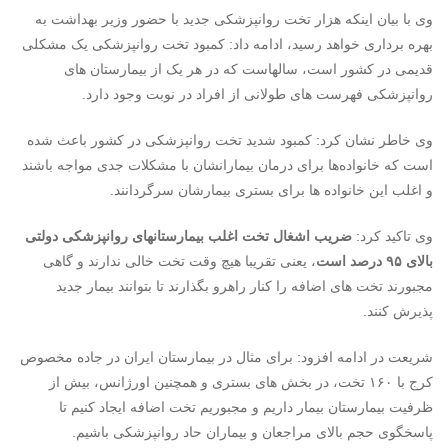
وی با بیان اینکه هزار تخت روانپزشکی جدید با حضور وزیر بهداشت به
بهره برداری خواهد رسید، ادامه داد: کمبود تخت روانپزشکی یک مشکلی
قدیمی در کشور است، سالهاست که در هر یک از بیمارستان های
روانپزشکی فهرست های طولانی از افراد در نوبت وجود دارد.
وی خاطر نشان کرد: کمبود شدید تخت روانپزشکی در کشور باعث شده
است که خانواده‌ها برای درمان بیمارانشان با مشکلات جدی مواجه باشند
و اغلب این خانواده ها برای بستری بیمارشان سرگردانند.
وی تاکید کرد:
ضریب اشغال تخت اغلب بیمارستانهای روانپزشکی دولتی
بالای ۹۵ درصد است
، یعنی تقریبا هیچ وقت تخت خالی ندارند و گاهی
مجبورند ‌تخت های اضافه را کنار راهرو بگذارند تا بتوانند بیمار جدید
پذیرش کنند.
شریعت در ادامه افزود: برای مثال در بیمارستان ایران در جاده مخصوص
کرج با ۱۶۰ تخت، در بخش های بستری و همچنین اورژانس، بیش از
ظرفیت بیمارستان بیمار داریم و مجبوریم تخت اضافه ایجاد کنیم تا
پاسخگوی حجم بالای مراجعان و بیماران حاد روانپزشکی باشیم.