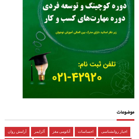
موضوعات
اخبار روانشناسی
احساسات
آناتومی مغز
آلزایمر
آرامش روان