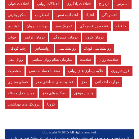
استرس
ازدواج
اختلالات یادگیری
اختلالات روانی
اختلالات خواب
افسردگی
اعتیاد
اعتماد به نفس
اضطراب
اسکیزوفرنی
حافظه
تشخیص افسردگی
تحریک مغز
بهداشت روان
اوتیسم
درمان کرونا
درمان افسردگی
درمان آلزایمر
خواب
روانشناسی کودک
روانشناسی
روانشناس
رشد کودکان
سلامت روان
سلامت
سازمان نظام روان شناسی
زوال عقل
فرزندپروری
علایم بیماری های روانی
ضعف اعتماد به نفس
شخصیت
مهارت اجتماعی
مغز
فعالیت های شناختی مغز
فضای مجازی
والدین موفق
نیمکره های مغز
مهارت حل مسئله
کرونا
پروتکل های بهداشتی
.Copyright © 2015 All rights reserved
كليه حقوق مادي و معنوي اين سايت متعلق به سایت خبری تحلیلی سایک نیوز مي باشد.