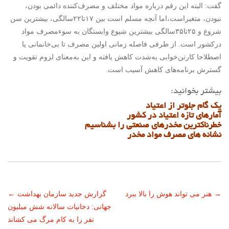
گفت: البته این رقم درباره مواد مختلف و مصرف‌کننده دائمی بودن،
نبودن، متغیراست،اما آنچه مسلم است بین ۱۷تا۲۲سالگی، بیشترین سن
شروع و ۲۵تا۳۵سالگی بیشترین شیوع وابستگان به سوءمصرف مواد
درکشور است. از طرفی فاصله زمانی اولین مصرف تا بی‌خانمانی یا
اصطلاحا کارتن‌خوابی به‌شدت کاهش یافته و این به‌معنای لزوم تقویت و
گسترش برنامه‌های کاهش آسیب است.
بیشتر بخوانید:
یک گام جلوتر از اعتیاد
آمارهای تازه اعتیاد در کشور
خطرناکترین مخدرهای صنعتی را بشناسیم
نشانه های مصرف مواد مخدر
ناوبری
→
هنر می تواند هوش را بالا ببرد
گزارش جدید سازمان بهداشت
←
جهانی: دخانیات سالانه شش میلیون
نوشته
نفر را به کام مرگ می کشاند