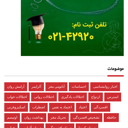
موضوعات
اخبار روانشناسی
احساسات
آناتومی مغز
آلزایمر
آرامش روان
استرس
ازدواج
اختلالات یادگیری
اختلالات روانی
اختلالات خواب
افسردگی
اعتیاد
اعتماد به نفس
اضطراب
اسکیزوفرنی
حافظه
تشخیص افسردگی
تحریک مغز
بهداشت روان
اوتیسم
درمان کرونا
درمان افسردگی
درمان آلزایمر
خواب