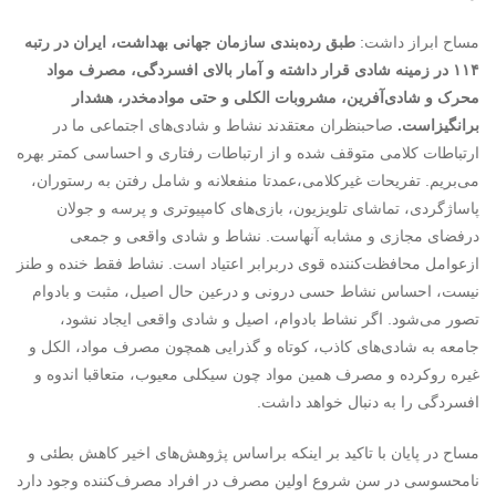
مساح ابراز داشت:
طبق رده‌بندی سازمان جهانی بهداشت، ایران در رتبه
۱۱۴ در زمینه شادی قرار داشته و آمار بالای افسردگی، مصرف مواد
محرک و شادی‌آفرین، مشروبات الکلی و حتی موادمخدر، هشدار
برانگیزاست.
صاحبنظران معتقدند نشاط و شادی‌های اجتماعی ما در
ارتباطات کلامی متوقف شده‌ و از ارتباطات رفتاری و احساسی کمتر بهره
می‌بریم. تفریحات غیرکلامی،عمدتا منفعلانه و شامل رفتن به رستوران،
پاساژگردی، تماشای تلویزیون، بازی‌های کامپیوتری و پرسه و جولان
درفضای مجازی و مشابه آنهاست. نشاط و شادی واقعی و جمعی
ازعوامل محافظت‌کننده قوی دربرابر اعتیاد است. نشاط فقط خنده و طنز
نیست، احساس نشاط حسی درونی و درعین حال اصیل، مثبت و بادوام
تصور می‌شود. اگر نشاط بادوام، اصیل و شادی واقعی ایجاد نشود،
جامعه به شادی‌های کاذب، کوتاه و گذرایی همچون مصرف مواد، الکل و
غیره روکرده و مصرف همین مواد چون سیکلی معیوب، متعاقبا اندوه و
افسردگی را به دنبال خواهد داشت.
مساح در پایان با تاکید بر اینکه براساس پژوهش‌های اخیر کاهش بطئی و
نامحسوسی در سن شروع اولین مصرف در افراد مصرف‌کننده وجود دارد