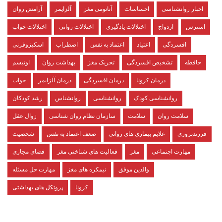
اخبار روانشناسی
احساسات
آناتومی مغز
آلزایمر
آرامش روان
استرس
ازدواج
اختلالات یادگیری
اختلالات روانی
اختلالات خواب
افسردگی
اعتیاد
اعتماد به نفس
اضطراب
اسکیزوفرنی
حافظه
تشخیص افسردگی
تحریک مغز
بهداشت روان
اوتیسم
درمان کرونا
درمان افسردگی
درمان آلزایمر
خواب
روانشناسی کودک
روانشناسی
روانشناس
رشد کودکان
سلامت روان
سلامت
سازمان نظام روان شناسی
زوال عقل
فرزندپروری
علایم بیماری های روانی
ضعف اعتماد به نفس
شخصیت
مهارت اجتماعی
مغز
فعالیت های شناختی مغز
فضای مجازی
والدین موفق
نیمکره های مغز
مهارت حل مسئله
کرونا
پروتکل های بهداشتی