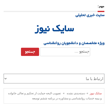
مهم:
23 دسامبر 25
-
چرا اراده می‌کنیم ولی شکست می‌خوریم؟
سایت خبری تحلیلی
21 دسامبر 25
-
یلدا؛ نماد تاب‌آوری اجتماعی در روزگار دشوار
سایک نیوز
ویژه متخصصان و دانشجویان روانشناسی
جستجو
برای:
سایک نیوز
» دسته‌بندی نشده » تصویب لایحه حمایت از تحکیم و تعالی خانواده
و بیمه خدمات روانشناسی و مشاوره در برنامه ششم توسعه