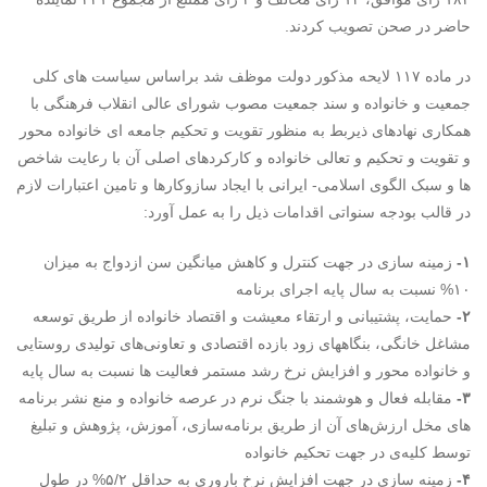
حاضر در صحن تصویب کردند.
در ماده ۱۱۷ لایحه مذکور دولت موظف شد براساس سیاست های کلی
جمعیت و خانواده و سند جمعیت مصوب شورای عالی انقلاب فرهنگی با
همکاری نهادهای ذیربط به منظور تقویت و تحکیم جامعه ای خانواده محور
و تقویت و تحکیم و تعالی خانواده و کارکردهای اصلی آن با رعایت شاخص
ها و سبک الگوی اسلامی- ایرانی با ایجاد سازوکارها و تامین اعتبارات لازم
در قالب بودجه سنواتی اقدامات ذیل را به عمل آورد:
۱-
زمینه سازی در جهت کنترل و کاهش میانگین سن ازدواج به میزان
۱۰% نسبت به سال پایه اجرای برنامه
۲-
حمایت، پشتیبانی و ارتقاء معیشت و اقتصاد خانواده از طریق توسعه
مشاغل خانگی، بنگاههای زود بازده اقتصادی و تعاونی‌های تولیدی روستایی
و خانواده محور و افزایش نرخ رشد مستمر فعالیت ها نسبت به سال پایه
۳-
مقابله فعال و هوشمند با جنگ نرم در عرصه خانواده و منع نشر برنامه
های مخل ارزش‌های آن از طریق برنامه‌سازی، آموزش، پژوهش و تبلیغ
توسط کلیه‌ی در جهت تحکیم خانواده
۴-
زمینه سازی در جهت افزایش نرخ باروری به حداقل ۵/۲% در طول