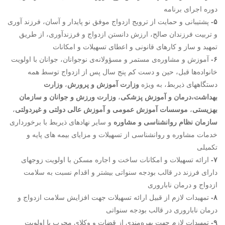
دوره اجرای برنامه
۵-
پشتیبانی و حمایت از ترویج ازدواج موفق نو پایدار و آسان، فرزند آوری
و تربیت فرزندان صالح، ارزش دانستن ازدواج و فرزندآوری، از طریق
تمهید و ساز و کارهای قانونی و اعطای تسهیلات و امکانات
۶-
آموزش و مشاوره‌ی مستمر و مسؤولانه‌ی نوجوانان، جوانان با اولویت
خانواده‌ها قبل، حین و دست کم پنج سال پس از ازدواج توسط همه
دستگاههای ذیربط، به ویژه
وزارت آموزش و پرورش
،
وزارت
بهداشت
،درمان و آموزش پزشکی
،
وزارت ورزش و جوانان و سازمان
بهزیستی
،
موسسات آموزش عمومی و آموزش عالی دولتی و غیردولتی
،
سازمان نظام
روانشناسی
و مشاوره
و سایر نهادهای ذیربط با برخورداری
خدمات مشاوره و
روانشناسی
از تسهیلات و مزایای بیمه های پایه و
تکمیلی
۷-
ارائه تسهیلات و امکانات ساخت و اجاره مسکن با اولویت زوجهای
دارای فرزند در قالب بودجه سنواتی بیشتر و اقدام نسبت به سلامت
ازدواج و درمان ناباروری
۸-
تمهیدات لازم از قبیل ارائه تسهیلات جهت افزایش سلامت ازدواج و
درمان ناباروری در قالب بودجه سنواتی
۹-
تمهیدات لازم جهت بهره‌مندی از قضات و وکلای مجرب با اولویت