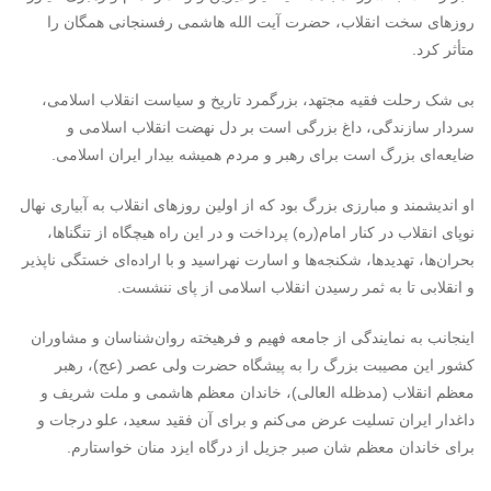
روزهای سخت انقلاب، حضرت آیت الله هاشمی رفسنجانی همگان را
متأثر کرد.
بی شک رحلت فقیه مجتهد، بزرگمرد تاریخ و سیاست انقلاب اسلامی،
سردار سازندگی، داغ بزرگی است بر دل نهضت انقلاب اسلامی و
ضایعه‌ای بزرگ است برای رهبر و مردم همیشه بیدار ایران اسلامی.
او اندیشمند و مبارزی بزرگ بود که از اولین روزهای انقلاب به آبیاری نهال
نوپای انقلاب در کنار امام(ره) پرداخت و در این راه هیچگاه از تنگناها،
بحران‌ها، تهدیدها، شکنجه‌ها و اسارت نهراسید و با اراده‌ای خستگی ناپذیر
و انقلابی تا به ثمر رسیدن انقلاب اسلامی از پای ننشست.
اینجانب به نمایندگی از جامعه فهیم و فرهیخته روان‌شناسان و مشاوران
کشور این مصیبت بزرگ را به پیشگاه حضرت ولی عصر (عج)، رهبر
معظم انقلاب (مدظله العالی)، خاندان معظم هاشمی و ملت شریف و
داغدار ایران تسلیت عرض می‌کنم و برای آن فقید سعید، علو درجات و
برای خاندان معظم شان صبر جزیل از درگاه ایزد منان خواستارم.