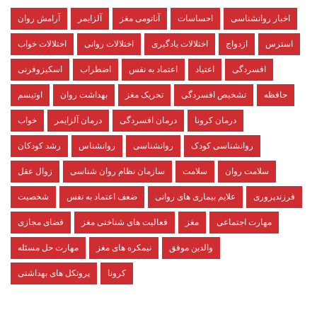
اخبار روانشناسی
احساسات
آناتومی مغز
آلزایمر
آرامش روان
استرس
ازدواج
اختلالات یادگیری
اختلالات روانی
اختلالات خواب
افسردگی
اعتیاد
اعتماد به نفس
اضطراب
اسکیزوفرنی
حافظه
تشخیص افسردگی
تحریک مغز
بهداشت روان
اوتیسم
درمان کرونا
درمان افسردگی
درمان آلزایمر
خواب
روانشناسی کودک
روانشناسی
روانشناس
رشد کودکان
سلامت روان
سلامت
سازمان نظام روان شناسی
زوال عقل
فرزندپروری
علایم بیماری های روانی
ضعف اعتماد به نفس
شخصیت
مهارت اجتماعی
مغز
فعالیت های شناختی مغز
فضای مجازی
والدین موفق
نیمکره های مغز
مهارت حل مسئله
کرونا
پروتکل های بهداشتی