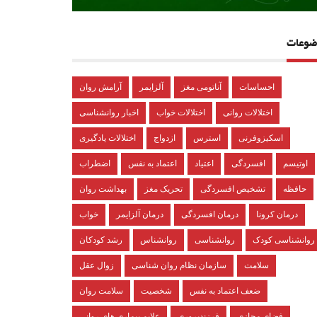
ضوعات
احساسات
آناتومی مغز
آلزایمر
آرامش روان
اختلالات روانی
اختلالات خواب
اخبار روانشناسی
اسکیزوفرنی
استرس
ازدواج
اختلالات یادگیری
اوتیسم
افسردگی
اعتیاد
اعتماد به نفس
اضطراب
حافظه
تشخیص افسردگی
تحریک مغز
بهداشت روان
درمان کرونا
درمان افسردگی
درمان آلزایمر
خواب
روانشناسی کودک
روانشناسی
روانشناس
رشد کودکان
سلامت
سازمان نظام روان شناسی
زوال عقل
ضعف اعتماد به نفس
شخصیت
سلامت روان
فضای مجازی
فرزندپروری
علایم بیماری های روانی