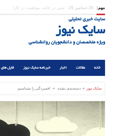
مهم:
23 دسامبر 25
-
چرا اراده می‌کنیم ولی شکست می‌خو
سایت خبری تحلیلی
21 دسامبر 25
-
یلدا؛ نماد تاب‌آوری اجتماعی در روزگا
سایک نیوز
ویژه متخصصان و دانشجویان روانشناسی
خانه
مقالات
اخبار
خبرنامه سایک نیوز
فایل های 
سایک نیوز
» دسته‌بندی نشده » افسردگی را بشناسیم