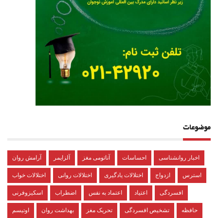
موضوعات
اخبار روانشناسی
احساسات
آناتومی مغز
آلزایمر
آرامش روان
استرس
ازدواج
اختلالات یادگیری
اختلالات روانی
اختلالات خواب
افسردگی
اعتیاد
اعتماد به نفس
اضطراب
اسکیزوفرنی
حافظه
تشخیص افسردگی
تحریک مغز
بهداشت روان
اوتیسم