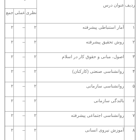
ردیف
عنوان درس
نظری
عملی
جمع
۱
آمار استنباطی پیشرفته
۲
–
۲
۲
روش تحقیق پیشرفته
۲
–
۲
۳
اصول، مبانی و حقوق کار در اسلام
۲
–
۲
۴
روانشناسی صنعتی (کارکنان)
۲
–
۲
۵
روانشناسی سازمانی
۲
–
۲
۶
بالندگی سازمانی
۲
–
۲
۷
روانشناسی اجتماعی پیشرفته
۲
–
۲
۸
آموزش نیروی انسانی
۲
–
۲