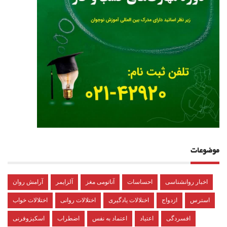
موضوعات
اخبار روانشناسی
احساسات
آناتومی مغز
آلزایمر
آرامش روان
استرس
ازدواج
اختلالات یادگیری
اختلالات روانی
اختلالات خواب
افسردگی
اعتیاد
اعتماد به نفس
اضطراب
اسکیزوفرنی