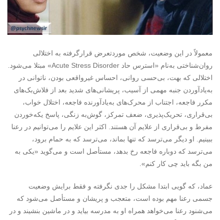
معمولاً در این وضعیت، شخص موردتعرض قرارگرفته به اختلالی
روان‌شناختی به‌نام «استرس حاد Acute Stress Disorder» مبتلا می‌شود.
اختلالی که بهت، بی‌حسی روانی، احساس غیرواقعی بودن، ناتوانی در
به‌یادآوردن جنبه مهمی از آسیب، پریشانی‌های شدید بعد از فلاش‌بک‌های
مکرر فاجعه، اجتناب از محرک‌های به‌یادآورنده فاجعه، اختلال خواب،
بی‌قراری، تحریک‌پذیری، ضعف تمرکز، گوش‌به زنگی، پاسخ یکه‌خوردن
مفرط و بی‌قراری از علایم آن هستند. اکثر این علایم را می‌توانیم در رعنا
ببینیم. او دیگر می‌ترسد که تنها بماند، می‌ترسد که به حمام برود،
می‌ترسد که دوباره فاجعه رخ بدهد، مستأصل است و می‌گوید «یکی به
من بگه باید چی کار کنم».
عماد، که گویی ابتدا مشکل را جدی نگرفته و فقط برایش وضعیت
جسمی رعنا مهم بوده است، متعجب و پریشان و مستأصل می‌شود که
می‌شنود رعنا می‌خواهد همراه او به مدرسه بیاید و در ماشین بنشیند و در