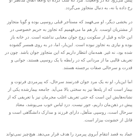
پیش می‌رود که در واقعیت. مرد که شک کرده آیا واقعاً اتفاق مدنظر او
رخ داده یا نه، به دنبال متجاوز می‌گردد.
در بخشی دیگر، او می‌فهمد که مستأجر قبلی روسپی بوده و گویا متجاوز
از مشتریان اوست. باز هم ما می‌فهمیم که تجاوز به حریم خصوصی در
این خانه و قبل از سکونت زوج جوان معنایی نداشته است. در خانه باز
بوده و نیازی به تجاوز نبوده است. این‌بار، اما، در به روی همسر گشوده
شده بود، نه غیر. همه‌مان انتظار داریم که این متجاوز جوان باشد. چون در
تعریف قالبی ما از مردانی که در رابطه با یک روسپی هستند، جوانی و
قدرت و سرحالی صفات برجسته هستند.
اما این‌بار، او نه یک مرد جوان قدرتمند سرحال، که پیرمردی فرتوت و
بیمار است که از پله‌ها نیز به سختی بالا می‌آید. جامعه بیمارشده یکی از
نشانه‌هایش این است که حتی تعریف اغلب مجرمان نیز با تعریفی که از
پیش در ذهن‌مان داریم، جور نیست. دزد لباس خوب می‌پوشد، معتاد
سرحال است، روسپی متأهل، دارای فرزند و مدارک دانشگاهی است و
قاتل از خشونت بیزار است.
عماد به قصد انتقام آبروی پیرمرد را هدف قرار می‌دهد. هیچ‌چیز نمی‌تواند