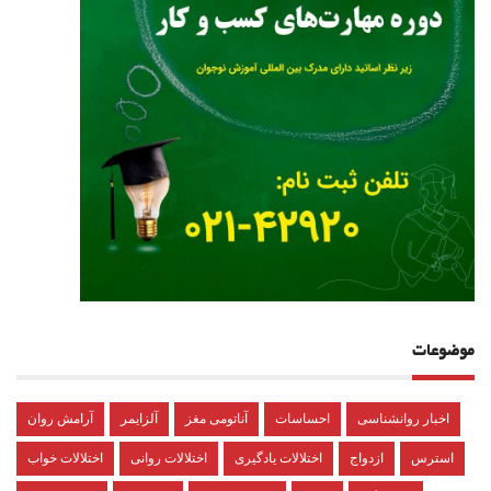
موضوعات
اخبار روانشناسی
احساسات
آناتومی مغز
آلزایمر
آرامش روان
استرس
ازدواج
اختلالات یادگیری
اختلالات روانی
اختلالات خواب