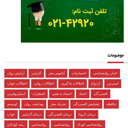
موضوعات
اخبار روانشناسی
احساسات
آناتومی مغز
آلزایمر
آرامش روان
استرس
ازدواج
اختلالات یادگیری
اختلالات روانی
اختلالات خواب
افسردگی
اعتیاد
اعتماد به نفس
اضطراب
اسکیزوفرنی
حافظه
تشخیص افسردگی
تحریک مغز
بهداشت روان
اوتیسم
درمان کرونا
درمان افسردگی
درمان آلزایمر
خواب
روانشناسی کودک
روانشناسی
روانشناس
رشد کودکان