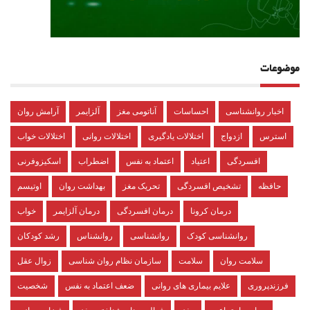
موضوعات
اخبار روانشناسی
احساسات
آناتومی مغز
آلزایمر
آرامش روان
استرس
ازدواج
اختلالات یادگیری
اختلالات روانی
اختلالات خواب
افسردگی
اعتیاد
اعتماد به نفس
اضطراب
اسکیزوفرنی
حافظه
تشخیص افسردگی
تحریک مغز
بهداشت روان
اوتیسم
درمان کرونا
درمان افسردگی
درمان آلزایمر
خواب
روانشناسی کودک
روانشناسی
روانشناس
رشد کودکان
سلامت روان
سلامت
سازمان نظام روان شناسی
زوال عقل
فرزندپروری
علایم بیماری های روانی
ضعف اعتماد به نفس
شخصیت