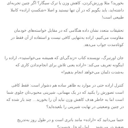
بخورید؟ مثلا ورزش‌کردن، کاهش وزن یا ترک سیگار؟ اگر چنین تجربه‌ای
داشته‌اید، باید بگویم که در آن تنها نیستید و اصلا «شکستِ اراده» کاملا
طبیعی است!
تحقیقات متعدد نشان‌ داده هنگامی که در مقابل خواسته‌های خودمان
مقاومت می‌کنیم، اراده به‌تنهایی کافی نیست و استفاده از آن فقط در
کوتاه‌مدت جواب می‌دهد.
جان اورتبرگ، نویسنده کتاب «زندگی‌ای که همیشه می‌خواستید»، اراده را
اینگونه تعریف می‌کند: «اراده یعنی تلاش برای انجام‌ندادن کاری که
به‌شدت دلمان می‌خواهد انجام بدهیم!»
کنترل اراده حتی در موارد به‌ ظاهر ساده هم دشوار است: فقط کافی
است تصورش را بکنید که در یک مهمانی، شیرینی محبوب‌تان جلوی شما
است اما به خاطر هدف کاهش وزن نباید آن را بخورید… چند بار شده که
در چنین وضعیتی در نهایت شیرینی را بلعیده‌اید؟
حتما می‌دانید که «اراده» مانند باتری است و در طول روز به‌تدریج
ضعیف‌تر می‌شود … اما راه حل چیست؟