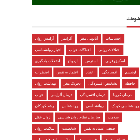
ضوعات
احساسات
آناتومی مغز
آلزایمر
آرامش روان
اختلالات روانی
اختلالات خواب
اخبار روانشناسی
اسکیزوفرنی
استرس
ازدواج
اختلالات یادگیری
اوتیسم
افسردگی
اعتیاد
اعتماد به نفس
اضطراب
حافظه
تشخیص افسردگی
تحریک مغز
بهداشت روان
درمان کرونا
درمان افسردگی
درمان آلزایمر
خواب
روانشناسی کودک
روانشناسی
روانشناس
رشد کودکان
سلامت
سازمان نظام روان شناسی
زوال عقل
ضعف اعتماد به نفس
شخصیت
سلامت روان
فضای مجازی
فرزندپروری
علایم بیماری های روانی