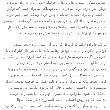
عمرش ممکن است بارها و بارها بی‌حوصله شود، آن را به زبان بیاورد یا
درباره اش حرفی نزند. به هر حال بی‌حوصلگی نه برای کسی که درگیر
آن است و نه برای کسانی که باید با چنین فردی زندگی کنند، حس خوبی
به همراه ندارد. حالا اگر یک فرد بی‌حوصله شریک زندگی ماست، موضوع
به قدر کافی با اهمیت است و اصلا به صلاح نیست همسرمان را به حال
خودش بگذاریم با این پیش فرض که «خودش خوب می‌شود.»
در یک خانواده سالم که ارتباط افراد در آن انسانی و درست است،
هیچ‌کس دیگری را به حال خودش رها نمی‌کند اما به هر حال کنار آمدن با
شریک زندگی بی‌حوصله نیز قلق‌هایی دارد که کمی انرژی می‌برد. یکی از
توصیه‌ها این است که با همسر بی‌حوصله‌مان حرف بزنیم آن هم
حرف‌زدنی بدون جبهه‌گیری. در واقع از صمیم قلب به صحبت‌های وی با
این هدف که مشکل را حل کنیم، حرف بزنیم. البته فقط شنونده بودن
کافی نیست بلکه ما باید از او درباره علت اصلی بی‌حوصله بودنش سؤال
بپرسیم و به او اطمینان بدهیم تا جایی که در توان داریم، می‌کوشیم تا
مشکل حل شود. بنابراین بی‌فایده‌بودن قهر کردن با همسر بی‌حوصله
پیداست که چه روش اشتباهی است. البته روی دیگر سکه، سؤال
پرسیدن‌های مداوم و کلافه کردن همسر است که درست مثل قهر کردن