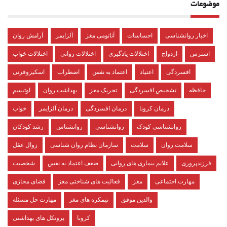
موضوعات
اخبار روانشناسی
احساسات
آناتومی مغز
آلزایمر
آرامش روان
استرس
ازدواج
اختلالات یادگیری
اختلالات روانی
اختلالات خواب
افسردگی
اعتیاد
اعتماد به نفس
اضطراب
اسکیزوفرنی
حافظه
تشخیص افسردگی
تحریک مغز
بهداشت روان
اوتیسم
درمان کرونا
درمان افسردگی
درمان آلزایمر
خواب
روانشناسی کودک
روانشناسی
روانشناس
رشد کودکان
سلامت روان
سلامت
سازمان نظام روان شناسی
زوال عقل
فرزندپروری
علایم بیماری های روانی
ضعف اعتماد به نفس
شخصیت
مهارت اجتماعی
مغز
فعالیت های شناختی مغز
فضای مجازی
والدین موفق
نیمکره های مغز
مهارت حل مسئله
کرونا
پروتکل های بهداشتی