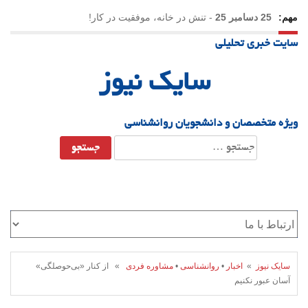
مهم:
25 دسامبر 25
-
تنش در خانه، موفقیت در کار!
سایت خبری تحلیلی
23 دسامبر 25
-
چرا اراده می‌کنیم ولی شکست می‌خوریم؟
سایک نیوز
21 دسامبر 25
-
یلدا؛ نماد تاب‌آوری اجتماعی در روزگار دشوار
ویژه متخصصان و دانشجویان روانشناسی
جستجو
برای:
سایک نیوز
»
اخبار
•
روانشناسی
•
مشاوره فردی
» از کنار «بی‌حوصلگی‌»
آسان عبور نکنیم