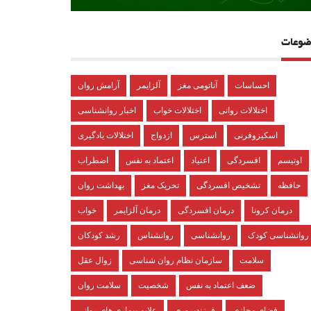
ضوعات
احساسات
آناتومی مغز
آلزایمر
آرامش روان
اختلالات روانی
اختلالات خواب
اخبار روانشناسی
اسکیزوفرنی
استرس
ازدواج
اختلالات یادگیری
اوتیسم
افسردگی
اعتیاد
اعتماد به نفس
اضطراب
حافظه
تشخیص افسردگی
تحریک مغز
بهداشت روان
درمان کرونا
درمان افسردگی
درمان آلزایمر
خواب
روانشناسی کودک
روانشناسی
روانشناس
رشد کودکان
سلامت
سازمان نظام روان شناسی
زوال عقل
ضعف اعتماد به نفس
شخصیت
سلامت روان
فضای مجازی
فرزندپروری
علایم بیماری های روانی