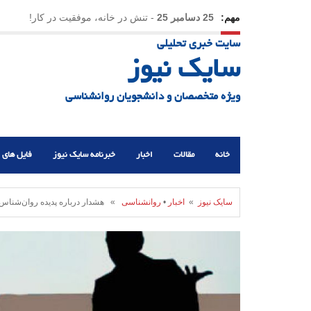
مهم:
25 دسامبر 25
-
تنش در خانه، موفقیت در کار!
سایت خبری تحلیلی
23 دسامبر 25
-
چرا اراده می‌کنیم ولی شکست می‌خو
سایک نیوز
21 دسامبر 25
-
یلدا؛ نماد تاب‌آوری اجتماعی در روزگا
ویژه متخصصان و دانشجویان روانشناسی
خانه
مقالات
اخبار
خبرنامه سایک نیوز
فایل های 
سایک نیوز
»
اخبار
•
روانشناسی
» هشدار درباره پدیده روان‌شناس‌ ن