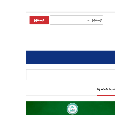
جستجو
برای:
صیه شده ها