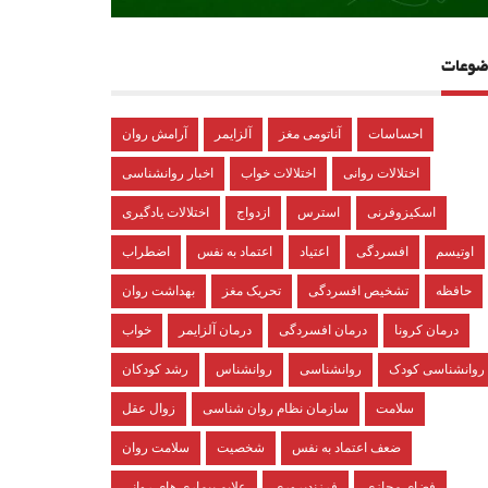
ضوعات
احساسات
آناتومی مغز
آلزایمر
آرامش روان
اختلالات روانی
اختلالات خواب
اخبار روانشناسی
اسکیزوفرنی
استرس
ازدواج
اختلالات یادگیری
اوتیسم
افسردگی
اعتیاد
اعتماد به نفس
اضطراب
حافظه
تشخیص افسردگی
تحریک مغز
بهداشت روان
درمان کرونا
درمان افسردگی
درمان آلزایمر
خواب
روانشناسی کودک
روانشناسی
روانشناس
رشد کودکان
سلامت
سازمان نظام روان شناسی
زوال عقل
ضعف اعتماد به نفس
شخصیت
سلامت روان
فضای مجازی
فرزندپروری
علایم بیماری های روانی