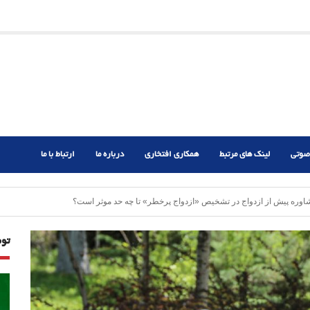
ریم؟
ر دشوار
صوتی
لینک های مرتبط
همکاری افتخاری
درباره ما
ارتباط با ما
ه پیش از ازدواج در تشخیص «ازدواج پرخطر» تا چه حد موثر است؟
تو