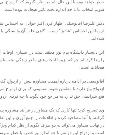
خطر خواهد بود، با این حال باید در نظر بگیریم که “ازدواج ب
شویم انتخاب ما تا چه اندازه تحت تاثیر هیجانات بوده است.
دکتر علیرضا اقایوسفی اظهار کرد: اکثر جوانان به احساس
لزوما این احساس “عشق” نیست، گاهی علت آن وابستگی یا نیا
شده‌اند.
این دانشیار دانشگاه پیام نور معتقد است در بسیاری اوقات ا
را پیدا کرده‌اند چراکه لزوما انتخاب‌های ما در زندگی تحت تا
هیجانات است.
آقایوسفی در ادامه درباره اهمیت مشاوره پیش از ازدواج گ
ازدواج نیاز دارند تا مطمئن شوند تصمیمی که برای ازدواج می‌
هیچ شرایطی حق ندارد به مراجع خود بگوید با چه فردی ازدواج 
وی تصریح کرد: تنها کاری که یک مشاور در فرآیند مشاوره پیش
گرفته، با آنها مصاحبه کرده و اطلاعات را جمع آوری و این اطلا
در نهایت مشاور می‌تواند به دو طرف بگوید از نظر کدام ویژگ
است و ازدواج این دو نفر تا چه اندازه پر خطر، با خطر متو