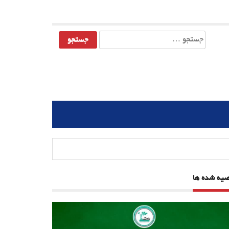
جستجو
برای:
صیه شده ها