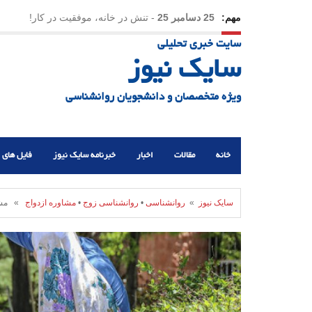
مهم:
23 دسامبر 25
-
چرا اراده می‌کنیم ولی شکست می‌خو
سایت خبری تحلیلی
21 دسامبر 25
-
یلدا؛ نماد تاب‌آوری اجتماعی در روزگا
سایک نیوز
ویژه متخصصان و دانشجویان روانشناسی
خانه
مقالات
اخبار
خبرنامه سایک نیوز
فایل های 
سایک نیوز
»
روانشناسی
•
روانشناسی زوج
•
مشاوره ازدواج
» مشاور