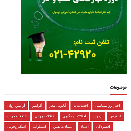
موضوعات
اخبار روانشناسی
احساسات
آناتومی مغز
آلزایمر
آرامش روان
استرس
ازدواج
اختلالات یادگیری
اختلالات روانی
اختلالات خواب
افسردگی
اعتیاد
اعتماد به نفس
اضطراب
اسکیزوفرنی