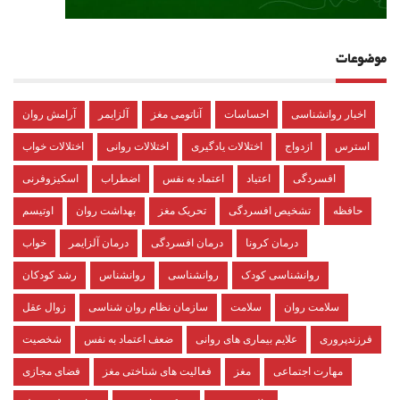
موضوعات
اخبار روانشناسی
احساسات
آناتومی مغز
آلزایمر
آرامش روان
استرس
ازدواج
اختلالات یادگیری
اختلالات روانی
اختلالات خواب
افسردگی
اعتیاد
اعتماد به نفس
اضطراب
اسکیزوفرنی
حافظه
تشخیص افسردگی
تحریک مغز
بهداشت روان
اوتیسم
درمان کرونا
درمان افسردگی
درمان آلزایمر
خواب
روانشناسی کودک
روانشناسی
روانشناس
رشد کودکان
سلامت روان
سلامت
سازمان نظام روان شناسی
زوال عقل
فرزندپروری
علایم بیماری های روانی
ضعف اعتماد به نفس
شخصیت
مهارت اجتماعی
مغز
فعالیت های شناختی مغز
فضای مجازی