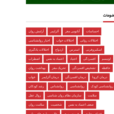
ضوعات
احساسات
آناتومی مغز
آلزایمر
آرامش روان
اختلالات روانی
اختلالات خواب
اخبار روانشناسی
اسکیزوفرنی
استرس
ازدواج
اختلالات یادگیری
اوتیسم
افسردگی
اعتیاد
اعتماد به نفس
اضطراب
حافظه
تشخیص افسردگی
تحریک مغز
بهداشت روان
درمان کرونا
درمان افسردگی
درمان آلزایمر
خواب
روانشناسی کودک
روانشناسی
روانشناس
رشد کودکان
سلامت
سازمان نظام روان شناسی
زوال عقل
ضعف اعتماد به نفس
شخصیت
سلامت روان
فضای مجازی
فرزندپروری
علایم بیماری های روانی