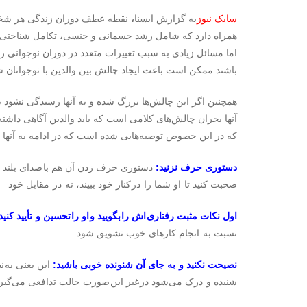
سایک نیوز
به گزارش ایسنا
،
نقطه عطف دوران زندگی هر شخص، 
همراه دارد که شامل رشد جسمانی و جنسی، تکامل شناختی، 
اما مسائل زیادی به سبب تغییرات متعدد در دوران نوجوانی ر
باشند ممکن است باعث ایجاد چالش بین والدین با نوجوانان ش
همچنین اگر این چالش‌ها بزرگ شده و به آنها رسیدگی نشود ب
آنها بحران چالش‌های کلامی است که باید والدین آگاهی داشته
که در این خصوص توصیه‌هایی شده است که در ادامه به آنها 
دستوری حرف نزنید:
دستوری حرف زدن آن هم با صدای بلند با
صحبت کنید تا او شما را در کنار خود ببیند، نه در مقابل خود
اول نکات مثبت رفتاری اش را بگویید و او را تحسین و تأیید کنید
نسبت به انجام کارهای خوب تشویق شود.
نصیحت نکنید و به جای آن شنونده خوبی باشید:
این یعنی به ن
شنیده و درک می‌شود در غیر این صورت حالت تدافعی می‌گیرد 