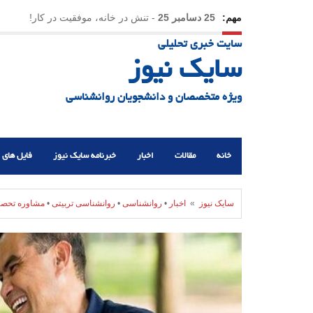
مهم:
25 دسامبر 25
-
تنش در خانه، موفقیت در کار!
سایت خبری تحلیلی
23 دسامبر 25
-
چرا اراده می‌کنیم ولی شکست می‌خو
سایک نیوز
21 دسامبر 25
-
یلدا؛ نماد تاب‌آوری اجتماعی در روزگا
ویژه متخصصان و دانشجویان روانشناسی
خانه
مقالات
اخبار
خبرنامه سایک نیوز
فایل های 
سایک نیوز
»
اخبار
•
روانشناسی
•
روانشناسی تربیتی
•
مشاوره تحصی