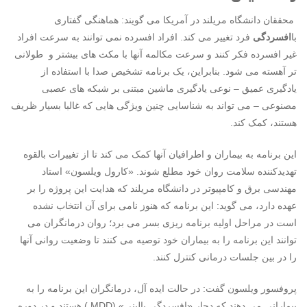
محققان دانشگاه مریلند در آمریکا می گویند: هماهنگی گفتاری
با
افسردگی
فرد تغییر می کند. افراد افسرده نمی توانند به سرعت افراد
غیر افسرده فکر کنند و سرعت مکالمه آنها با مکث های بیشتر و طولانی
تر آهسته می شود. بنابراین، یک برنامه تشخیص صدا با استفاده از
یادگیری عمیق – نوعی یادگیری ماشین مبتنی بر شبکه های عصبی
مصنوعی – می تواند به شناسایی چنین ویژگی هایی که غالبا بسیار ظریف
هستند، کمک کند.
این برنامه به بیماران و اطرافیان آنها کمک می کند تا از تغییرات بالقوه
تهدیدکننده سلامت روان خود مطلع شوند. «کارول ویلسون» استاد
مهندسی برق و کامپیوتر در دانشگاه مریلند که هدایت این پروژه را بر
عهده دارد، می گوید: این برنامه که هنوز نامی برای آن انتخاب نشده
است در مراحل اولیه برنامه ریزی بسر می برد؛ روان درمانگران می
توانند این برنامه را به بیماران خود توصیه می کنند تا وضعیت روانی آنها
را در بین جلسات درمانی کنترل کنند.
پروفسور ویلسون گفت: در حالت ایده آل، درمانگران این برنامه را به
بیمارانی می دهند که دچار «افسردگی بالینی» (MDD ) هستند و در دوره