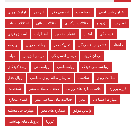
اخبار روانشناسی
احساسات
آناتومی مغز
آلزایمر
آرامش روان
استرس
ازدواج
اختلالات یادگیری
اختلالات روانی
اختلالات خواب
افسردگی
اعتیاد
اعتماد به نفس
اضطراب
اسکیزوفرنی
حافظه
تشخیص افسردگی
تحریک مغز
بهداشت روان
اوتیسم
درمان کرونا
درمان افسردگی
درمان آلزایمر
خواب
روانشناسی کودک
روانشناسی
روانشناس
رشد کودکان
سلامت روان
سلامت
سازمان نظام روان شناسی
زوال عقل
فرزندپروری
علایم بیماری های روانی
ضعف اعتماد به نفس
شخصیت
مهارت اجتماعی
مغز
فعالیت های شناختی مغز
فضای مجازی
والدین موفق
نیمکره های مغز
مهارت حل مسئله
کرونا
پروتکل های بهداشتی