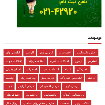
موضوعات
اخبار روانشناسی
احساسات
آناتومی مغز
آلزایمر
آرامش روان
استرس
ازدواج
اختلالات یادگیری
اختلالات روانی
اختلالات خواب
افسردگی
اعتیاد
اعتماد به نفس
اضطراب
اسکیزوفرنی
حافظه
تشخیص افسردگی
تحریک مغز
بهداشت روان
اوتیسم
درمان کرونا
درمان افسردگی
درمان آلزایمر
خواب
روانشناسی کودک
روانشناسی
روانشناس
رشد کودکان
سلامت روان
سلامت
سازمان نظام روان شناسی
زوال عقل