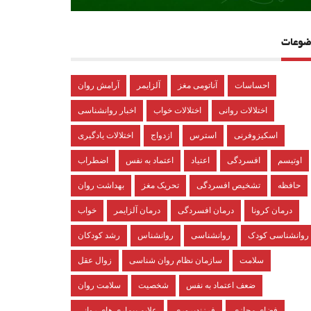
ضوعات
احساسات
آناتومی مغز
آلزایمر
آرامش روان
اختلالات روانی
اختلالات خواب
اخبار روانشناسی
اسکیزوفرنی
استرس
ازدواج
اختلالات یادگیری
اوتیسم
افسردگی
اعتیاد
اعتماد به نفس
اضطراب
حافظه
تشخیص افسردگی
تحریک مغز
بهداشت روان
درمان کرونا
درمان افسردگی
درمان آلزایمر
خواب
روانشناسی کودک
روانشناسی
روانشناس
رشد کودکان
سلامت
سازمان نظام روان شناسی
زوال عقل
ضعف اعتماد به نفس
شخصیت
سلامت روان
فضای مجازی
فرزندپروری
علایم بیماری های روانی