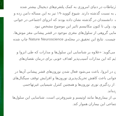
باطات در دنیای امروزی به کمک پلتفرم‌های دیجیتال بیشتر شده
است، ولی جوانان جوامع امروزی حس انزوا و تنهایی بیشتری به نسبت گذشته دارند. شیوع کووید-۱۹ نیز به این مساله دامن زده و
 دانشمندان در گذشته نشان داده‌ بودند که انزوای اجتماعی در جوانی
 ولی تا کنون مکانیسم تاثیر این موضوع مشخص نبود.
اسایی گروهی از سلول‌های مغزی موجود در قشر پیشانی مغز موش‌ها،
نشان داده‌اند که دلیل تاثیر انزوای اجتماعی بر رفتارهای آینده چیست. نتایج این تحقیق در مجله‌ی Nature Neuroscience چاپ شده
می‌گوید: «علاوه بر شناسایی این سلول‌ها و مدارات که طی انزوا و
یم که این مدارات آسیب‌پذیر اهداف خوبی برای درمان نقصان‌های
ان در انزوا، باعث می‌شود فعال شدن نورون‌های قشر پیشانی آن‌ها در
 جوانی باعث کاهش تحریک‌پذیری نورون‌ها و افزایش توقف سیگنال‌های
از ردگیری نوری نورون‌ها و همچنین کنترل شیمیایی غیرتهاجمی
‌اند.
ی از بیماری‌ها مانند اوتیسم و شیزوفرنی است، شناسایی این سلول‌ها
تماعی این بیماران هموار کند.