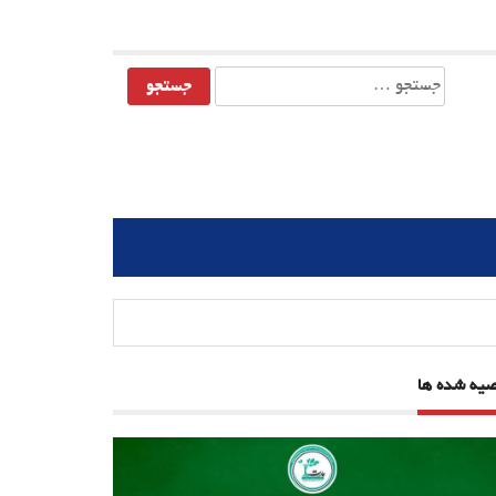
جستجو
برای:
صیه شده ها