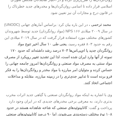
اسلامی قرار داده تا اسامی روان‌گردان‌ها و مخدرهای جدید خطرناک را
در قانون درج و مجازات آن نیز تعیین شود.
محمد ترحمی ،
در این باره بیان کرد: براساس آمارهای جهانی (UNODC)
در سال ۲۰۰۹ میلادی ۱۶۶ NPS (مواد روانگردان) جدید توسط شهروندان
کشورهای مختلف مورد استفاده قرار گرفت که در سال ۲۰۱۹ میلادی این
رقم به حدود ۸۰۳ فقره رسید،‌
یعنی طی ۱۰ سال اخیر تنوع مواد
روانگردان جدید یا ام‌پی‌اس‌ها ۷۰۳ درصد رشد داشته‌اند که حدود ۱۷۰
نمونه از آنها وارد ایران شده است، لذا این تشدید تغییر رویکرد از مصرف
مواد سنتی به مصرف مواد صنعتی و روانگردان‌ها امروز جامعه جهانی را
حساس کرده و متولیان امر مبارزه با مواد مخدر و روانگردان‌ها را به فکر
فرو برده است تا تدابیر جدی‌تری را در زمینه مبارزه، مقابله و مداخلات
اجتماعی اتخاذ کنند.
وی با اشاره به اینکه مواد روانگردان صنعتی یا گیاهی جدید اثرات مخرب
بدتری دارند، به معرفی برخی مخدرهای جدیدی که در ایران وجود دارد
پرداخت و گفت:
کانابینوئیدهای صنعتی که شاخه شاهدانه هستند در حدود
۱۰۸ نوع مختلف دسته‌بندی می‌شوند، اما ۹۰ درصد کانابینوئیدهای صنعتی