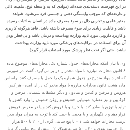
در این فهرست دسته‌بندی شده‌اند (موادی که به واسطه نوع، ماهیت ذاتی
و عارضه‌ای که موجب وابستگی ذهنی و جسمی فرد می‌شود، شواهد
معتبر علمی و تجربی دال بر سوء مصرف ماده در انسان به اثبات رسیده
باشد و قابلیت زیادی برای سوء مصرف داشته باشد، فاقد هرگونه کاربری
و کاربرد دارویی مورد تایید وزارت بهداشت و درمان باشد و بی‌خطر بودن
آن برای استفاده در مراقبت‌های پزشکی مورد تایید وزارت بهداشت
نباشد، حتی اگر تحت نظر پزشک مورد استفاده قرار گیرد).
وی با بیان اینکه مجازات‌های جدول شماره یک، مجازات‌های موضوع ماده
۸ قانون مجازات مبارزه با مواد مخدر را در بر می‌گیرد،‌ گفت: در صورتی
که افراد مواد مندرج در جدول شماره یک را حمل یا مصرف کنند براساس
ماده هشت قانون مجازات مبارزه با مواد مخدر که در آن آمده «هر کس
هرویین و مرفین و کدیین و متادون و دیگر مشتقات شیمیایی مرفین و
کوکایین و نیز عصاره شیمیایی حشیش و روغن حشیش را وارد کشور یا
تولید یا توزیع یا صادر کند، یا خرید و یا فروش کند و یا در معرض فروش
قرار دهد و یا نگهداری و یا مخفی یا حمل کند با توجه به‌ میزان مواد بدین
ترتیب مجازات خواهد شد: ۱ – تا پنج سانتی گرم، از ۲۰۰ تا ۵۰۰ هزار
ریال جریمه نقدی و ۲۰ تا ۵۰ ضربه شلاق. ۲ – بیش از پنج سانتی گرم تا