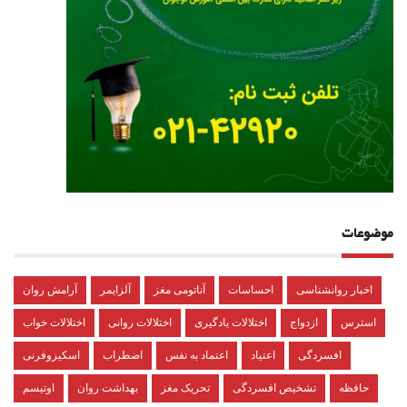
موضوعات
اخبار روانشناسی
احساسات
آناتومی مغز
آلزایمر
آرامش روان
استرس
ازدواج
اختلالات یادگیری
اختلالات روانی
اختلالات خواب
افسردگی
اعتیاد
اعتماد به نفس
اضطراب
اسکیزوفرنی
حافظه
تشخیص افسردگی
تحریک مغز
بهداشت روان
اوتیسم