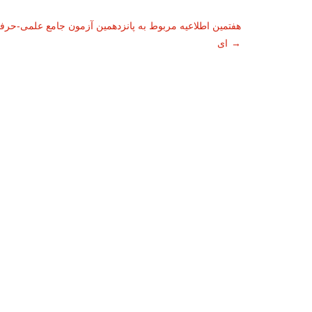
ناوبری
هفتمین اطلاعیه مربوط به پانزدهمین آزمون جامع علمی-حرف
→
ای
نوشته