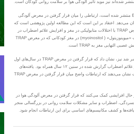
تشر شده‌اند نیز موید تاثیر آلودگی هوا بر سلامت روانی کودکان است.
یکی از این مطالعات که در نشریه Environmental Research منتشر شده است، ارتباطی را میان قرار گرفتن در معرض آلودگی
) با افزایش اضطراب نشان می‌دهد. اعتقاد بر این است که این مطالعه اولین پژوهشی است که
از تصویربرداری عصبی برای ارتباط دادن قرار گرفتن در معرض TRAP با اختلالات متابولیکی در مغز و افزایش علائم اضطراب در
کودکان سالم استفاده می‌کند. این مطالعه نشان داد که غلظت «میوینوزیتول» ( myoinositol) در مغز کودکانی که در معرض TRAP
ی التهابی مغز به TRAP است.
مطالعه دیگری که در نشریه Environmental Research منتشر شد نیز، نشان داد که قرار گرفتن در معرض TRAP در سال‌های اول
زندگی و در دوران کودکی به طور قابل توجهی با افسردگی و علائم اضطراب گزارش شده در سنین ۱۲ سال همراه بود. یافته‌های
مشابه در مورد بزرگسالان نیز گزارش شده است اما تحقیقات نشان می‌دهند که ارتباطات واضح میان قرار گرفتن در معرض TRAP
حال افزایشی کمک می‌کنند که قرار گرفتن در معرض آلودگی هوا در
به افسردگی، اضطراب و سایر مشکلات سلامت روانی در بزرگسالی منجر
یافته‌ها و کشف مکانیسم‌های اساسی برای این ارتباطات انجام شود.