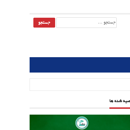
جستجو
برای:
صیه شده ها