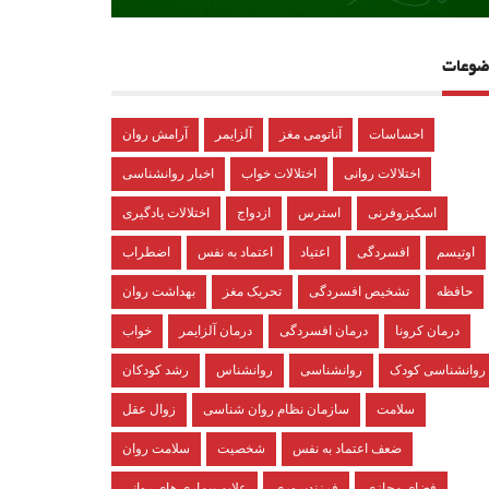
ضوعات
احساسات
آناتومی مغز
آلزایمر
آرامش روان
اختلالات روانی
اختلالات خواب
اخبار روانشناسی
اسکیزوفرنی
استرس
ازدواج
اختلالات یادگیری
اوتیسم
افسردگی
اعتیاد
اعتماد به نفس
اضطراب
حافظه
تشخیص افسردگی
تحریک مغز
بهداشت روان
درمان کرونا
درمان افسردگی
درمان آلزایمر
خواب
روانشناسی کودک
روانشناسی
روانشناس
رشد کودکان
سلامت
سازمان نظام روان شناسی
زوال عقل
ضعف اعتماد به نفس
شخصیت
سلامت روان
فضای مجازی
فرزندپروری
علایم بیماری های روانی