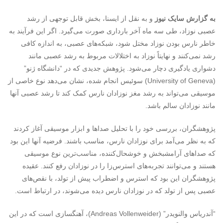
به گزارش سایک نیوز
و به نقل از ایسنا، بخش قابل توجهی از رشد
عصبی نوزاد، طی سه ماه آخر بارداری صورت می‌گیرد. اگر این فرآیند به
خاطر نارس بودن نوزاد مختل شود، شبکه‌های عصبی، به اندازه کافی
رشد نمی‌کنند و نهایتاً نوزاد به اختلالات مربوط به رشد عصبی مانند
دشواری یادگیری دچار می‌شود. پژوهش جدیدی که در “دانشگاه ژنو”
(University of Geneva) سوئیس انجام شده، نشان می‌دهد نوع خاصی از
موسیقی می‌تواند به رشد مغز نوزادان نارس کمک کند تا رشد عصبی آنها
مانند نوزادان سالم باشد.
پژوهشگران، بررسی خود را با تحلیل صداها و ابزار موسیقی آغاز کردند
که به نظر می‌آمد برای نوزادان نارس، مناسب باشند. فرضیه آنها این بود
که صداهای آرامشبخش و خوشحال‌کننده، مناسب‌ترین نوع موسیقی
هستند و می‌توانند تجربه‌های استرس‌زا را در نوزادان رفع کنند. عقیده
پژوهشگران این بود که استرس و اضطراب پیش از تولد، با نقص‌های
عصبی پس از تولد که در نوزادان نارس دیده می‌شوند، در ارتباط است.
“آندریاس والنویدر” (Andreas Vollenweider)، آهنگسازی است که در این