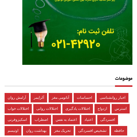
موضوعات
اخبار روانشناسی
احساسات
آناتومی مغز
آلزایمر
آرامش روان
استرس
ازدواج
اختلالات یادگیری
اختلالات روانی
اختلالات خواب
افسردگی
اعتیاد
اعتماد به نفس
اضطراب
اسکیزوفرنی
حافظه
تشخیص افسردگی
تحریک مغز
بهداشت روان
اوتیسم