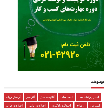
موضوعات
اخبار روانشناسی
احساسات
آناتومی مغز
آلزایمر
آرامش روان
استرس
ازدواج
اختلالات یادگیری
اختلالات روانی
اختلالات خواب