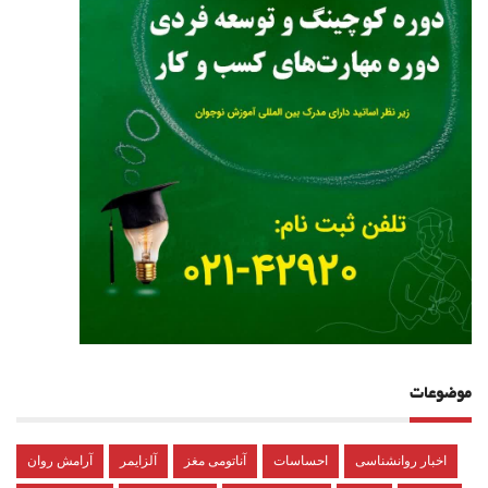
موضوعات
اخبار روانشناسی
احساسات
آناتومی مغز
آلزایمر
آرامش روان