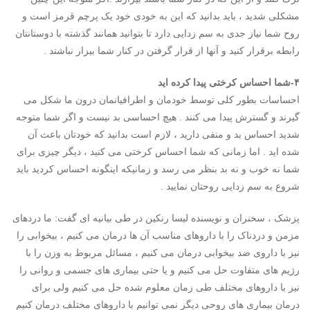
مشکلی شدید ، باید بدانید که این به خودی خود یک پرچم قرمز است و
روح شما نیاز جدی به سم زدایی دارد تا بتوانید همانند گذشته با دوستانتان
رابطه برقرار کنید و آنها از قرار گرفتن در کنار شما بیزار نباشند .
۴-شما احساس کرختی پیدا کرده اید
احساسات بطور کلی توسط خودمان و اطرافیانمان درون ما شکل می
گیرند و گسترش پیدا می کنند . هیچ احساسی بد نیست و اگر شما متوجه
شدید احساس بد و منفی دارید ، لازم است بدانید که خودتان باعث آن
شده اید . اما زمانی که شما احساس کرختی می کنید ، دیگر چیزی برای
شما نه خوب و نه بد بنظر می رسد و زمانیکه اینگونه احساس کردید باید
شروع به سم زدایی روحتان نمایید .
پزشک ، سخنران و نویسنده لیسا رنکین در طی بیانیه ای گفت: ما دردهای
مزمن و دردناک را با داروهای مناسب آن ها درمان می کنیم ، بیخوابی را
نیز با داروی ضد بیخوابی درمان می کنیم ، مسائل مربوط به وزن را با
رژیم های متفاوت حل می کنیم و یا حتی بیماری های جسمی و روانی را
نیز با داروهای مختلف طی زمان معلوم شده حل می کنیم ولی برای
درمان بیماری های روحی دیگر نمی توانیم با داروهای مختلف درمان کنیم