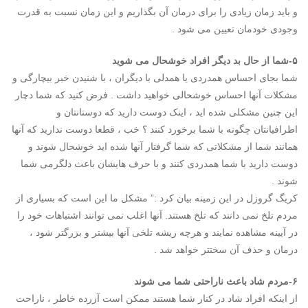
و باید زمان زیادی را برای درمان آن بگذاریم و این زمان نسبت به قدرت
وجودی خودمان تعیین می شود .
۵-شما از حال بد دیگر افراد خوشحال می شوید
شما بجای احساس همدردی یا همدلی با دیگران ، با شنیدن خبر بیچارگی و
مشکلات آنها احساس خوشحالی خواهید داشت . فرض کنید که شما دچار
این چنین مشکلی شده اید ، اینک دوست دارید که دوستانتان و
اطرافیانتان چگونه با شما برخورد کنند ؟ خب ، قطعا دوست ندارید که آنها
همانند شما از مشکلاتی که شما گرفتار آنها شده اید خوشحال شوند و
دوست دارید با شما همدردی کنند و با حرف هایشان باعث دلگرمی شما
شوند .
کریگ گروزل در این زمینه بیان کرد :” مشکل ما این است که بسیاری از
مردم تلخ نمی دانند که تلخ هستند. آنها اغلب نمی توانند اشتباهات خود را
در آیینه مشاهده نمایند و هرچه ریشه تلخی آنها بیشتر و بزرگتر شود ،
درمان و حذف آن سختتر خواهد شد .
۶-مردم شاد باعث ناراحتی شما می شوند
از اینکه افراد شاد در کنار شما هستند ممکن است آزرده خاطر ، ناراحت