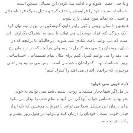
و یا حتی عصبی شوید و با ادامه پیدا کردن این مسائل ممکن است
احساسات مثبت خود را فراموش و حذف کنید و تبدیل به یک فرد نامتعادل
و عصبی که تماما موج منفی دارد شوید.
همچنین داستان نویس و کپی رایتر داون گلوسکین در این زمینه بیان کرد
:”یک ویژگی که افراد خوشحال می توانند با شما به اشتراک بگذارند ، این
است که می توانند باعث شادی شما شوند . درحالیکه ما برآنچه که در
دنیای بیرونمان رخ می دهد کنترل نداریم ولی هرآنچه که در درونمان رخ
می دهد را می توانیم کنترل کنیم برای مثال تمام تصمیمات ، احساسات ،
بروز احساسات و… کنترلشان باخودمان است . پس می توانیم به راحتی
هرچیزی که برایمان اتفاق می افتد را کنترل کنیم”
۷-به خوبی نمی خوابید
در کل اگر شما دچار مشکلات روحی شده باشید نمی توانید به خوبی
بخوابید و احساس خواب آلودگی می کنید و تمام شب را بیدار می مانید .
برای درمان این مشکل شما می توانید با تمرینات مدیتشن که یک ابزار
خیلی خوب است ، خودتان را درمان کنید و بتوانید در طول روز بیشتر و
راحت تر بخوابید .