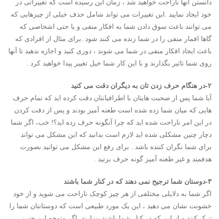
دانستن آنها ناراحت خواهید شد ، زمان این رسیده است که تغییراتی در
خود ایجاد نمایید .این تغییرات می تواند شامل حذف خیلی از چیزهایی که
می توانند باعث سوق دادن شما به افکار منفی و یا حتی اشخاصی که
گاها افمار منفی را در شما زنده می کنند شود .برای مثال از افرادی که
باعث ایجاد افکار منفی در شما می شوند ، دوری کنید و اجازه ندهید تا آنها
روی شما تاثیر بگذارند و با این کار شما خیل تغییر پیدا خواهید کرد .
۲-در هنگام حرف زدن تان به دیگران دقت می کنید
آیا شما پس از صحبت هایتان با اطرافیانتان دقت کرده اید که تمام حرف
هایی که میان شما زده شده است طعنه آمیز بودند و پس از دقت کردن
در این امر ناراحت شده اید که چرا آنگونه حرف زده اید؟! خب، اگر شما
دچار چنین مشکلی شده اید لازم است بدانید که این مشکل می تواند
برای شما نگران کننده باشد . برای رفع این مشکل می توانید بصورت
هدفمند و غیر طعنه آمیز گونه حرف بزنید .
۳-دوستان شما ترجیح نمی دهند که در کنار شما باشند
اگر شما به دلایلی مختلفی از هر چیز کوچک ناراحت می شوید و از خود
خشونت نشان می دهید ، این یک مورد طبیعی است که دوستانتان شما را
ترک کنند و از این که در کنار شما باشند بیزارند .اگر متوجه این چنین