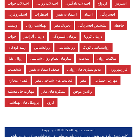
استرس
ازدواج
اختلالات یادگیری
اختلالات روانی
اختلالات خواب
افسردگی
اعتیاد
اعتماد به نفس
اضطراب
اسکیزوفرنی
حافظه
تشخیص افسردگی
تحریک مغز
بهداشت روان
اوتیسم
درمان کرونا
درمان افسردگی
درمان آلزایمر
خواب
روانشناسی کودک
روانشناسی
روانشناس
رشد کودکان
سلامت روان
سلامت
سازمان نظام روان شناسی
زوال عقل
فرزندپروری
علایم بیماری های روانی
ضعف اعتماد به نفس
شخصیت
مهارت اجتماعی
مغز
فعالیت های شناختی مغز
فضای مجازی
والدین موفق
نیمکره های مغز
مهارت حل مسئله
کرونا
پروتکل های بهداشتی
.Copyright © 2015 All rights reserved
كليه حقوق مادي و معنوي اين سايت متعلق به سایت خبری تحلیلی سایک نیوز مي باشد.