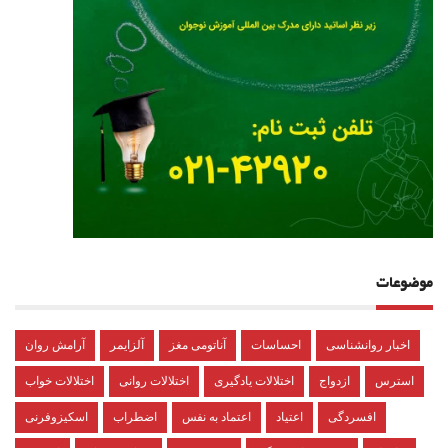
موضوعات
اخبار روانشناسی
احساسات
آناتومی مغز
آلزایمر
آرامش روان
استرس
ازدواج
اختلالات یادگیری
اختلالات روانی
اختلالات خواب
افسردگی
اعتیاد
اعتماد به نفس
اضطراب
اسکیزوفرنی