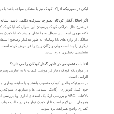
لیکن در صورتیکه ادراک کودک نیز با مشکل مواجه باشد یا د
اگر اختلال گفتار کودکان بصورت پسرفت تکلمی باشد، نشان
در شرح حال ادراکی کودک پرسیدن این سوال که ایا کودک کلمات
نکته مهمی است این سوال به ما نشان میدهد که ایا کودک پس
سالگی از واژه های بابا ومامان به طور هدفدار وصحیح استفاده
دیگری را بلد است ولی واژگان رایج را فراموش کرده است
تشخیصی دقیقتری لازم است.
اقدامات تشخیصی در تاخیر گفتار کودکان را می دانید؟
در مواردیکه کودک دچار فراموشی کلمات یا به عبارتی پسرف
الزامی است.
در صورتیکه والدین کودک منسوب باشند و یا سابقه بیماری مشا
چون فنیل کتونوری،ارگانیک اسیدمی ها و بیماریهای میتوکند
،لاکتات ،VBG و بررسی ارگانیک اسدهای اداری ویا بررسی اسیدهای امینه سرم انجام شود.
همزمان با ان لازم است تا از کودک نوار مغز در حالت خواب گ
گفتاری واضح همراهند ،رد شوند.