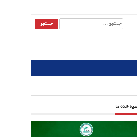
جستجو
برای:
صیه شده ها