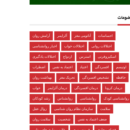
ضوعات
احساسات
آناتومی مغز
آلزایمر
آرامش روان
اختلالات روانی
اختلالات خواب
اخبار روانشناسی
اسکیزوفرنی
استرس
ازدواج
اختلالات یادگیری
اوتیسم
افسردگی
اعتیاد
اعتماد به نفس
اضطراب
حافظه
تشخیص افسردگی
تحریک مغز
بهداشت روان
درمان کرونا
درمان افسردگی
درمان آلزایمر
خواب
روانشناسی کودک
روانشناسی
روانشناس
رشد کودکان
سلامت
سازمان نظام روان شناسی
زوال عقل
ضعف اعتماد به نفس
شخصیت
سلامت روان
فضای مجازی
فرزندپروری
علایم بیماری های روانی