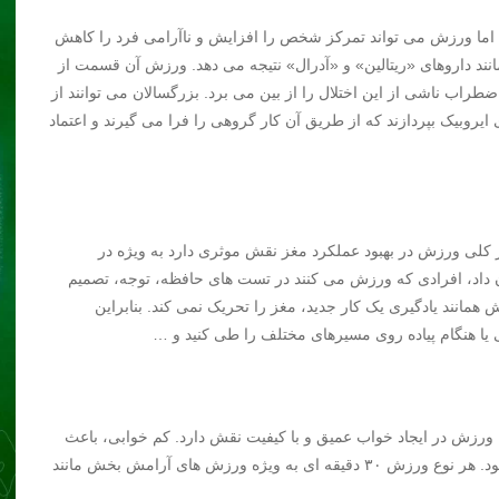
، اما ورزش می تواند تمرکز شخص را افزایش و ناآرامی فرد را کاهش
انند داروهای «ریتالین» و «آدرال» نتیجه می دهد. ورزش آن قسمت از
راب ناشی از این اختلال را از بین می برد. بزرگسالان می توانند از
ایروبیک بپردازند که از طریق آن کار گروهی را فرا می گیرند و اعتماد
کلی ورزش در بهبود عملکرد مغز نقش موثری دارد به ویژه در
 داد، افرادی که ورزش می کنند در تست های حافظه، توجه، تصمیم
همانند یادگیری یک کار جدید، مغز را تحریک نمی کند. بنابراین
یا هنگام پیاده روی مسیرهای مختلف را طی کنید و …
زش در ایجاد خواب عمیق و با کیفیت نقش دارد. کم خوابی، باعث
افزایش وزن، خستگی مفرط، بیماری قلبی و استرس می شود. هر نوع ورزش ۳۰ دقیقه ای به ویژه ورزش های آرامش بخش مانند