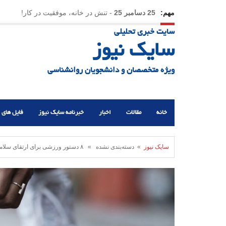
مهم:
25 دسامبر 25
-
تنش در خانه، موفقیت در کار!
سایت خبری تحلیلی
23 دسامبر 25
-
چرا اراده می‌کنیم ولی شکست می‌خو
سایک نیوز
21 دسامبر 25
-
یلدا؛ نماد تاب‌آوری اجتماعی در روزگا
ویژه متخصصان و دانشجویان روانشناسی
خانه
مقالات
اخبار
خبرنامه سایک نیوز
فایل های 
سایک نیوز
» دسته‌بندی نشده » ۸ دستور ورزشی برای ارتقای سلامت روان