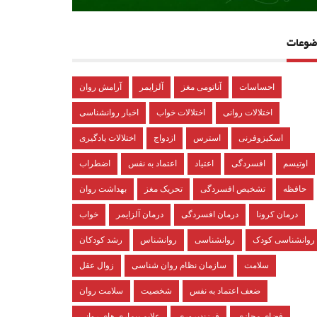
ضوعات
احساسات
آناتومی مغز
آلزایمر
آرامش روان
اختلالات روانی
اختلالات خواب
اخبار روانشناسی
اسکیزوفرنی
استرس
ازدواج
اختلالات یادگیری
اوتیسم
افسردگی
اعتیاد
اعتماد به نفس
اضطراب
حافظه
تشخیص افسردگی
تحریک مغز
بهداشت روان
درمان کرونا
درمان افسردگی
درمان آلزایمر
خواب
روانشناسی کودک
روانشناسی
روانشناس
رشد کودکان
سلامت
سازمان نظام روان شناسی
زوال عقل
ضعف اعتماد به نفس
شخصیت
سلامت روان
فضای مجازی
فرزندپروری
علایم بیماری های روانی