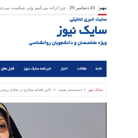
مهم:
23 دسامبر 25
-
چرا اراده می‌کنیم ولی شکست می‌خو
سایت خبری تحلیلی
21 دسامبر 25
-
یلدا؛ نماد تاب‌آوری اجتماعی در روزگا
سایک نیوز
ویژه متخصصان و دانشجویان روانشناسی
خانه
مقالات
اخبار
خبرنامه سایک نیوز
فایل های 
سایک نیوز
» دسته‌بندی نشده » تاثیر فضای مجازی در تعادل روحی و