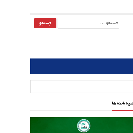
جستجو
برای:
صیه شده ها