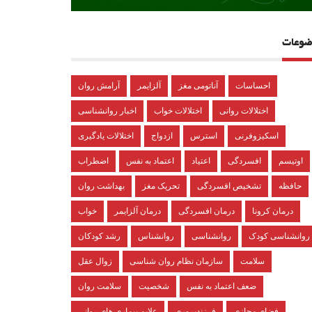
ضوعات
احساسات
آناتومی مغز
آلزایمر
آرامش روان
اختلالات روانی
اختلالات خواب
اخبار روانشناسی
اسکیزوفرنی
استرس
ازدواج
اختلالات یادگیری
اوتیسم
افسردگی
اعتیاد
اعتماد به نفس
اضطراب
حافظه
تشخیص افسردگی
تحریک مغز
بهداشت روان
درمان کرونا
درمان افسردگی
درمان آلزایمر
خواب
روانشناسی کودک
روانشناسی
روانشناس
رشد کودکان
سلامت
سازمان نظام روان شناسی
زوال عقل
ضعف اعتماد به نفس
شخصیت
سلامت روان
فضای مجازی
فرزندپروری
علایم بیماری های روانی