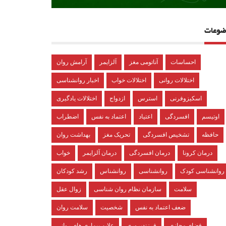
ضوعات
احساسات
آناتومی مغز
آلزایمر
آرامش روان
اختلالات روانی
اختلالات خواب
اخبار روانشناسی
اسکیزوفرنی
استرس
ازدواج
اختلالات یادگیری
اوتیسم
افسردگی
اعتیاد
اعتماد به نفس
اضطراب
حافظه
تشخیص افسردگی
تحریک مغز
بهداشت روان
درمان کرونا
درمان افسردگی
درمان آلزایمر
خواب
روانشناسی کودک
روانشناسی
روانشناس
رشد کودکان
سلامت
سازمان نظام روان شناسی
زوال عقل
ضعف اعتماد به نفس
شخصیت
سلامت روان
فضای مجازی
فرزندپروری
علایم بیماری های روانی