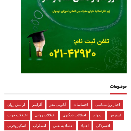
موضوعات
اخبار روانشناسی
احساسات
آناتومی مغز
آلزایمر
آرامش روان
استرس
ازدواج
اختلالات یادگیری
اختلالات روانی
اختلالات خواب
افسردگی
اعتیاد
اعتماد به نفس
اضطراب
اسکیزوفرنی