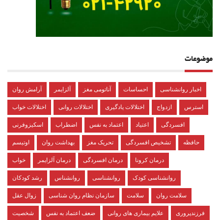
موضوعات
اخبار روانشناسی
احساسات
آناتومی مغز
آلزایمر
آرامش روان
استرس
ازدواج
اختلالات یادگیری
اختلالات روانی
اختلالات خواب
افسردگی
اعتیاد
اعتماد به نفس
اضطراب
اسکیزوفرنی
حافظه
تشخیص افسردگی
تحریک مغز
بهداشت روان
اوتیسم
درمان کرونا
درمان افسردگی
درمان آلزایمر
خواب
روانشناسی کودک
روانشناسی
روانشناس
رشد کودکان
سلامت روان
سلامت
سازمان نظام روان شناسی
زوال عقل
فرزندپروری
علایم بیماری های روانی
ضعف اعتماد به نفس
شخصیت