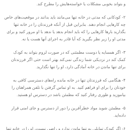
و بتواند بخوبی مشکلات یا خواسته‌هایش را مطرح کند.
۲- کودکانی که مدتی در خانه تنها می‌مانند باید بدانند در موقعیت‌های خاص
چه کارهایی انجام دهند. بنابراین قبل از آنکه فرزندتان را در خانه تنها
بگذارید بارها کارهایی را که باید انجام بدهد یا ندهد با او مرور کنید و برای
مدتی او را زیر نظر بگیرید که آیا قادر به اجرای آنها هست یا نه.
۳- اگر همسایه یا دوست مطمئنی که در صورت لزوم بتواند به کودک
کمک کند در نزدیکی شما زندگی نمی‌کند بهتر است حتی اگر فرزندتان
برای تنها ماندن در خانه آمادگی دارد، او را تنها نگذارید.
۴- هنگامی که فرزندتان تنها در خانه مانده راه‌های دسترسی کافی به
خودتان را برای او فراهم کنید. به او تماس گرفتن با تلفن همراهتان را
بیاموزید و طوری رفتار کنید که مطمئن باشد در دسترس او هستید.
۵- مطمئن شوید مواد خطرآفرین را دور از دسترس و جای امنی قرار
داده‌اید.
۶- اگر کودک تمایلی به تنها ماندن ندارد و راضی نیست، او را در خانه تنها