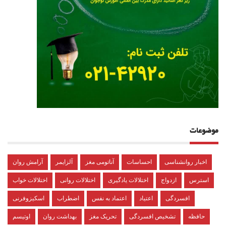
موضوعات
اخبار روانشناسی
احساسات
آناتومی مغز
آلزایمر
آرامش روان
استرس
ازدواج
اختلالات یادگیری
اختلالات روانی
اختلالات خواب
افسردگی
اعتیاد
اعتماد به نفس
اضطراب
اسکیزوفرنی
حافظه
تشخیص افسردگی
تحریک مغز
بهداشت روان
اوتیسم