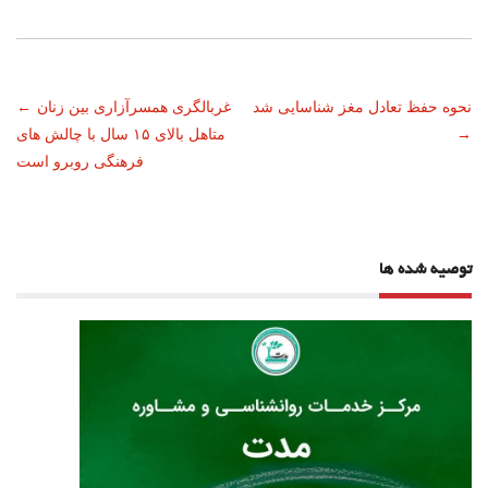
ناوبری
نحوه حفظ تعادل مغز شناسایی شد
غربالگری همسرآزاری بین زنان
←
→
متاهل بالای ۱۵ سال با چالش های
نوشته
فرهنگی روبرو است
توصیه شده ها