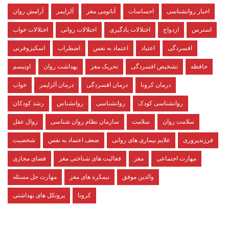
اخبار روانشناسی
احساسات
آناتومی مغز
آلزایمر
آرامش روان
استرس
ازدواج
اختلالات یادگیری
اختلالات روانی
اختلالات خواب
افسردگی
اعتیاد
اعتماد به نفس
اضطراب
اسکیزوفرنی
حافظه
تشخیص افسردگی
تحریک مغز
بهداشت روان
اوتیسم
درمان کرونا
درمان افسردگی
درمان آلزایمر
خواب
روانشناسی کودک
روانشناسی
روانشناس
رشد کودکان
سلامت روان
سلامت
سازمان نظام روان شناسی
زوال عقل
فرزندپروری
علایم بیماری های روانی
ضعف اعتماد به نفس
شخصیت
مهارت اجتماعی
مغز
فعالیت های شناختی مغز
فضای مجازی
والدین موفق
نیمکره های مغز
مهارت حل مسئله
کرونا
پروتکل های بهداشتی